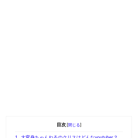
目次
[
閉じる
]
1
大変身ちゃんねるのクリスはどんなyoutuber？