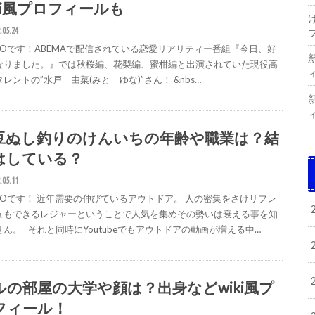
iki風プロフィールも
.05.24
IGOです！ABEMAで配信されている恋愛リアリティー番組『今日、好
なりました。』では秋桜編、花梨編、蜜柑編と出演されていた現役高
レントの”水戸 由菜(みと ゆな)”さん！ &nbs…
豆ぬし釣りのけんいちの年齢や職業は？結
はしている？
.05.11
IGOです！ 近年需要の伸びているアウトドア。 人の密集をさけリフレ
ュもできるレジャーということで人気を集めその勢いは衰える事を知
せん。 それと同時にYoutubeでもアウトドアの動画が増える中…
ルの部屋の大学や顔は？出身などwiki風プ
フィール！