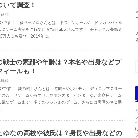
ついて調査！
.05.30
IGOです！ 被り王メロさんとは、ドラゴンボールZ ドッカンバトル
心にゲーム実況をされているYouTuberさんです！ チャンネル登録者
5万人にも及び、2019年に…
の戦士の素顔や年齢は？本名や出身などプ
フィールも！
.05.30
IGOです！ 愛の戦士さんとは、遊戯王やポケモン、デュエルマスター
どのカードゲームからマリオやモンスターハンターなど家庭用ゲーム
人気なゲームまで、多くのジャンルのゲーム、さらには実写のネタ動
…
とゆなの高校や彼氏は？身長や出身などの