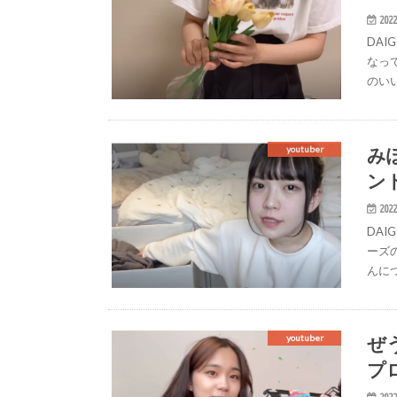
2022
DA
なっ
のい
み
youtuber
ン
2022
DAI
ーズ
んに
ぜ
youtuber
プ