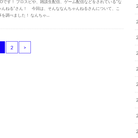
IGOです！ プロスピや、雑談生配信、ゲーム配信などをされている“な
ゃんねる”さん！ 今回は、そんななんちゃんねるさんについて、こ
事を調べました！ なんちゃ…
1
2
>