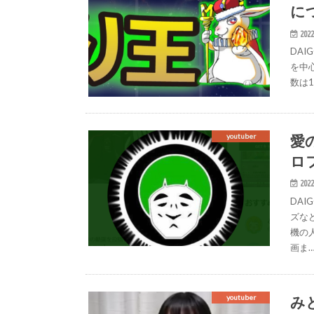
に
2022
DA
を中
数は1
愛
youtuber
ロ
2022
DA
ズな
機の
画ま
み
youtuber