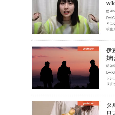
w
2022
DA
きに
校生タ
伊
youtuber
婚
2022
DA
ッシ
りま
タ
youtuber
ロ