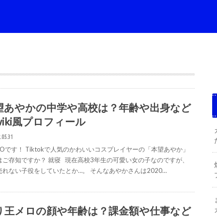
望あやかの中学や高校は？年齢や出身など
wiki風プロフィール
.05.31
GOです！ Tiktokで人気のかわいいコスプレイヤーの「本望あやか」
はご存知ですか？ 就寝 現在高校3年生の可愛い女の子なのですが、
売れない子役をしていたとか…。 そんなあやかさんは2020…
り王メロの顔や年齢は？課金額や仕事など