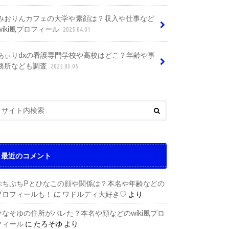
みおりんカフェの大学や素顔は？収入や仕事など
wiki風プロフィール
2025.04.01
あぃりdxの看護専門学校や高校はどこ？年齢や事
務所なども調査
2025.03.05
最近のコメント
ぷちぷちPとひなこの顔や関係は？本名や年齢などの
プロフィールも！
に
ワドルディ大好き♡
より
けなそゆの住所がバレた？本名や顔などのwiki風プロ
フィール
に
たろそゆ
より