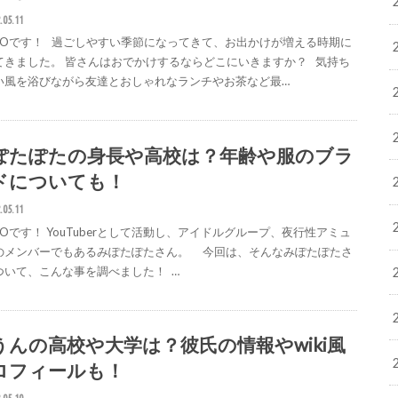
.05.11
IGOです！ 過ごしやすい季節になってきて、お出かけが増える時期に
てきました。 皆さんはおでかけするならどこにいきますか？ 気持ち
い風を浴びながら友達とおしゃれなランチやお茶など最…
ぽたぽたの身長や高校は？年齢や服のブラ
ドについても！
.05.11
GOです！ YouTuberとして活動し、アイドルグループ、夜行性アミュ
のメンバーでもあるみぽたぽたさん。 今回は、そんなみぽたぽたさ
ついて、こんな事を調べました！ …
うんの高校や大学は？彼氏の情報やwiki風
ロフィールも！