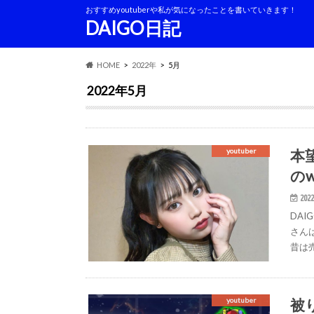
おすすめyoutuberや私が気になったことを書いていきます！
DAIGO日記
HOME
2022年
5月
2022年5月
本
youtuber
の
2022
DAI
さん
昔は
被
youtuber