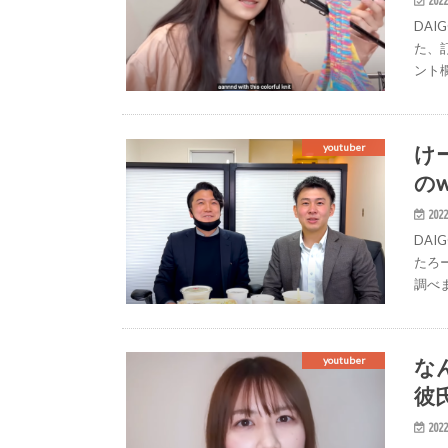
2022
DA
た、
ント
け
youtuber
の
2022
DA
たろ
調べ
な
youtuber
彼
2022