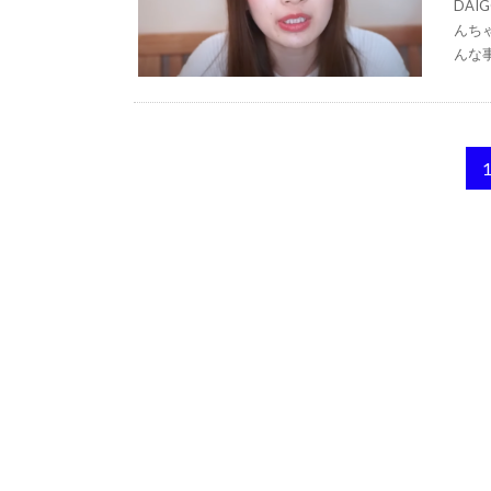
DA
んち
んな