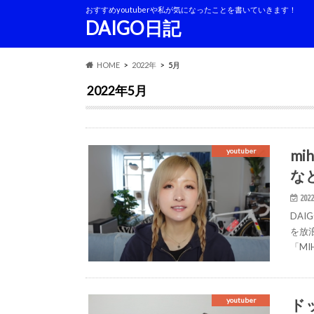
おすすめyoutuberや私が気になったことを書いていきます！
DAIGO日記
HOME
2022年
5月
2022年5月
m
youtuber
な
2022
DAI
を放
「MI
ド
youtuber