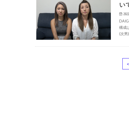
い
2022
DAI
構成
(次男