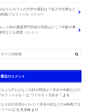
みおりんカフェの大学や素顔は？収入や仕事など
wiki風プロフィール
2025.04.01
あぃりdxの看護専門学校や高校はどこ？年齢や事
務所なども調査
2025.03.05
最近のコメント
ぷちぷちPとひなこの顔や関係は？本名や年齢などの
プロフィールも！
に
ワドルディ大好き♡
より
けなそゆの住所がバレた？本名や顔などのwiki風プロ
フィール
に
たろそゆ
より