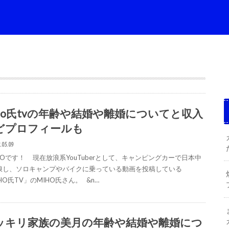
iho氏tvの年齢や結婚や離婚についてと収入
どプロフィールも
.05.09
GOです！ 現在放浪系YouTuberとして、キャンピングカーで日本中
浪し、ソロキャンプやバイクに乗っている動画を投稿している
HO氏TV」のMIHO氏さん。 &n…
ッキリ家族の美月の年齢や結婚や離婚につ