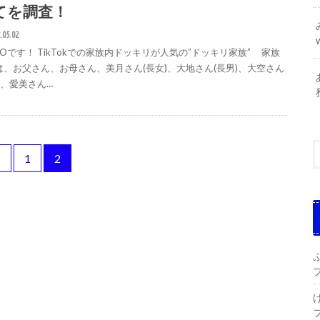
てを調査！
.05.02
GOです！ TikTokでの家族内ドッキリが人気の”ドッキリ家族” 家族
は、お父さん、お母さん、美月さん(長女)、大地さん(長男)、大空さん
)、愛美さん…
<
1
2