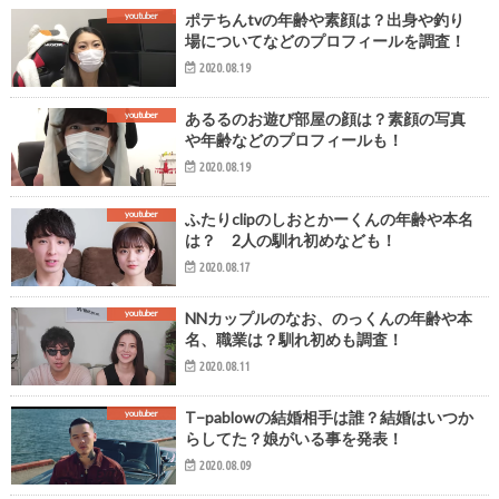
youtuber
ポテちんtvの年齢や素顔は？出身や釣り
場についてなどのプロフィールを調査！
2020.08.19
youtuber
あるるのお遊び部屋の顔は？素顔の写真
や年齢などのプロフィールも！
2020.08.19
youtuber
ふたりclipのしおとかーくんの年齢や本名
は？ 2人の馴れ初めなども！
2020.08.17
youtuber
NNカップルのなお、のっくんの年齢や本
名、職業は？馴れ初めも調査！
2020.08.11
youtuber
T−pablowの結婚相手は誰？結婚はいつか
らしてた？娘がいる事を発表！
2020.08.09