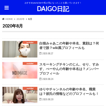
おすすめyoutuberや私が気になったことを書いていきます！
DAIGO日記
HOME
2020年
8月
2020年8月
youtuber
白猫みゃあこの年齢や本名、素顔は？何
者で誰？wiki風プロフィールも
2020.08.27
youtuber
スモーキングチキンのじん、せり、すみ
す、べーやんの年齢や本名は？メンバー
プロフィール
2020.08.24
youtuber
ゆりやチャンネルの年齢や本名、職業
は？彼氏の情報などのプロフィールも！
2020.08.20