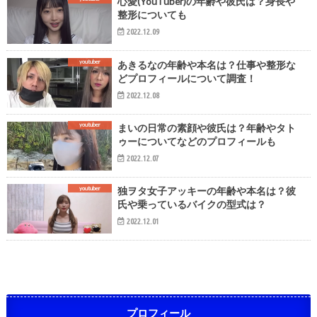
心愛(YouTuber)の年齢や彼氏は？身長や
整形についても
2022.12.09
youtuber
あきるなの年齢や本名は？仕事や整形な
どプロフィールについて調査！
2022.12.08
youtuber
まいの日常の素顔や彼氏は？年齢やタト
ゥーについてなどのプロフィールも
2022.12.07
youtuber
独ヲタ女子アッキーの年齢や本名は？彼
氏や乗っているバイクの型式は？
2022.12.01
プロフィール