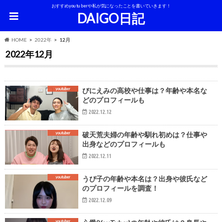
おすすめyoutuberや私が気になったことを書いていきます！
DAIGO日記
HOME
2022年
12月
2022年12月
youtuber
びにえみの高校や仕事は？年齢や本名な
どのプロフィールも
2022.12.12
youtuber
破天荒夫婦の年齢や馴れ初めは？仕事や
出身などのプロフィールも
2022.12.11
youtuber
うぴ子の年齢や本名は？出身や彼氏など
のプロフィールを調査！
2022.12.09
youtuber