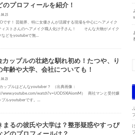
どのプロフィールを紹介！
.04.25
IGOです！ 芸能界、特に女優さんが活躍する現場を中心にヘアメイク
ティストさんのヘアメイク職人化け子さん！ そんな大物がメイク
などをyoutubeで無…
金カップルの壮絶な馴れ初め！たつや、り
の年齢や大学、会社についても！
.04.23
ップルはどんなyoutuber？ （出典画像：
s://www.youtube.com/watch?v=UODSXlAiomM） 商社マンと受付嬢
プルyoutuberです。…
きまるの彼氏や大学は？整形疑惑やすっぴ
などのプロフィールは？