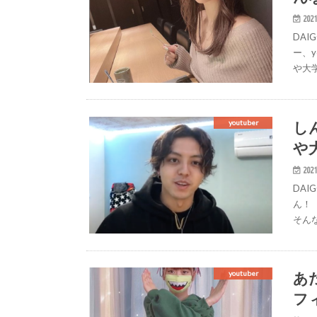
2021
DAI
ー、
や大
し
youtuber
や
2021
DAI
ん！
そん
あ
youtuber
フ