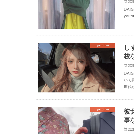
2021
DAI
yo
し
youtuber
校
2021
DAI
いて
世代
彼
youtuber
事
2021