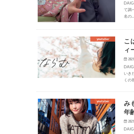
DAI
て調
名の
こ
youtuber
ィ
2021
DAI
いき
くの
み
youtuber
年
2021
DAI