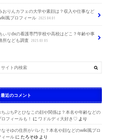
みおりんカフェの大学や素顔は？収入や仕事など
wiki風プロフィール
2025.04.01
あぃりdxの看護専門学校や高校はどこ？年齢や事
務所なども調査
2025.03.05
最近のコメント
ぷちぷちPとひなこの顔や関係は？本名や年齢などの
プロフィールも！
に
ワドルディ大好き♡
より
けなそゆの住所がバレた？本名や顔などのwiki風プロ
フィール
に
たろそゆ
より