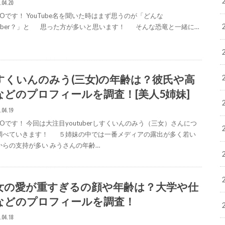
.04.20
GOです！ YouTube名を聞いた時はまず思うのが「どんな
utuber？」と 思った方が多いと思います！ そんな恐竜と一緒に…
すくいんのみう(三女)の年齢は？彼氏や高
などのプロフィールを調査！[美人5姉妹]
.04.19
GOです！ 今回は大注目youtuberしすくいんのみう（三女）さんにつ
調べていきます！ ５姉妹の中では一番メディアの露出が多く若い
からの支持が多い みうさんの年齢…
女の愛が重すぎるの顔や年齢は？大学や仕
などのプロフィールを調査！
.04.18