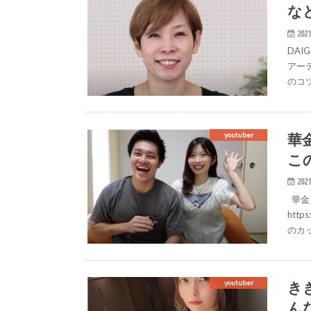
な
2021
DA
アー
のコツ
華
youtuber
こ
2021
華金カ
http
のカッ
き
youtuber
ん