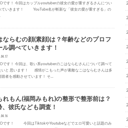
GOです！ 今回はカップルyoutuberの彼女の愛が重すぎるさんについ
べていきます！ YouTube名が斬新な「彼女の愛が重すぎる」の
…
はならむの顔(素顔)は？年齢などのプロフ
ール調べていきます！
.04.17
GOです！ 今回は、歌い系youtuberのこはならむさんについて調べて
たいと 思います！ 感情がこもった声が素敵なこはならむさんは多
視聴者を感動させています！ そ…
もれもん(福岡みもれ)の整形で整形前は？
齢、彼氏なども調査！
.04.16
GOです！ 今回はTiktokやYoutubeなどでエロ可愛いと話題のみ