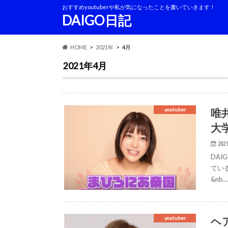
おすすめyoutuberや私が気になったことを書いていきます！
DAIGO日記
HOME
2021年
4月
2021年4月
唯
youtuber
大
2021
DAI
てい
&nb…
ヘ
youtuber