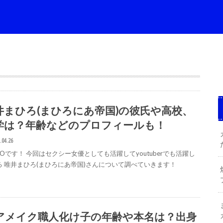
井まひろ(まひろにあ帝国)の彼氏や高校、
学は？年齢などのプロフィールも！
.04.26
GOです！ 今回はセクシー女優としても活躍してyoutuberでも活躍し
る 唯井まひろ(まひろにあ帝国)さんについて調べていきます！
アメイク職人化け子の年齢や本名は？出身