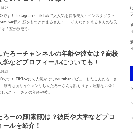
.04.22
GOです！ Instagram・TikTokで大人気を誇る美女・インスタグラマ
youtuber様々 顔をもつききまるさん！ そんなききまるさんの彼氏
学は？整形疑惑や…
んたろーチャンネルの年齢や彼女は？高校
大学などプロフィールについても！
.04.21
GOです！ TikTokにて人気がでてyoutuberデビューしたしんたろーさ
 筋肉もありイケメンなしんたろーさんは話もうまく理想な男像！
なしんたろーさんの年齢や彼…
たろーの顔(素顔)は？彼氏や大学などプロ
ィールを紹介！