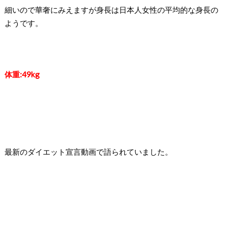
細いので華奢にみえますが身長は日本人女性の平均的な身長の
ようです。
体重:49kg
最新のダイエット宣言動画で語られていました。