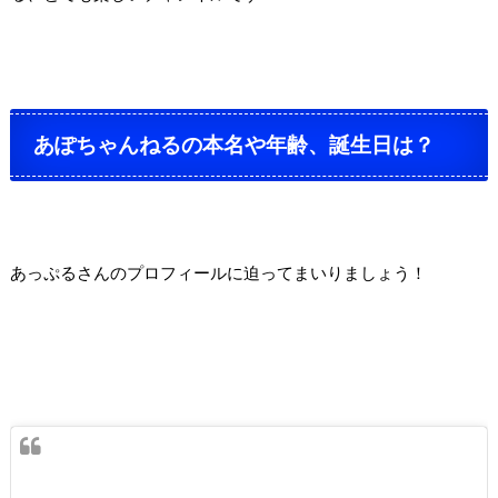
あぽちゃんねるの本名や年齢、誕生日は？
あっぷるさんのプロフィールに迫ってまいりましょう！