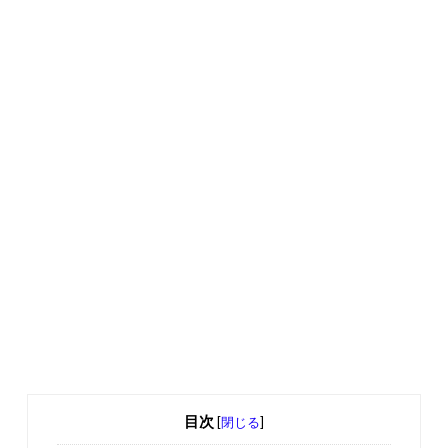
目次
[
閉じる
]