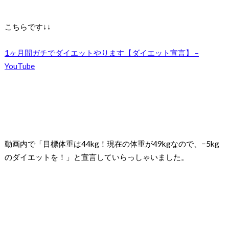
こちらです↓↓
1ヶ月間ガチでダイエットやります【ダイエット宣言】 –
YouTube
動画内で「目標体重は44kg！現在の体重が49kgなので、
−5kg
のダイエットを！」と宣言していらっしゃいました。