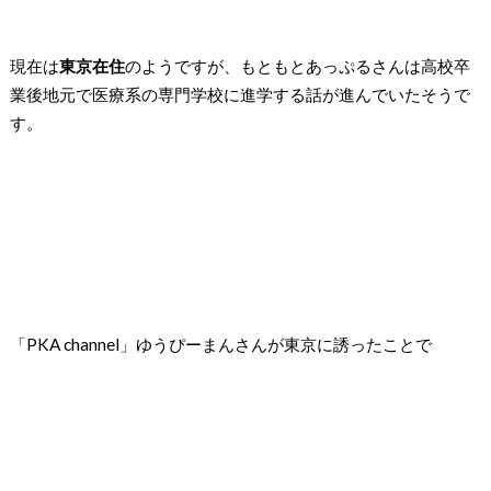
現在は
東京在住
のようですが、
もともとあっぷるさんは高校卒
業後地元で医療系の専門学校に
進学する話が進んでいたそうで
す。
「PKA channel」ゆうぴーまんさんが東京に誘ったことで