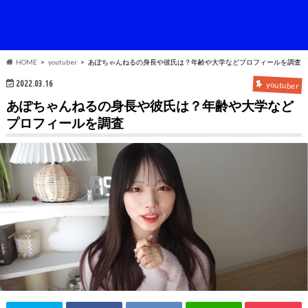
HOME
youtuber
あぽちゃんねるの身長や彼氏は？年齢や大学などプロフィールを調査
2022.03.16
youtuber
あぽちゃんねるの身長や彼氏は？年齢や大学など
プロフィールを調査