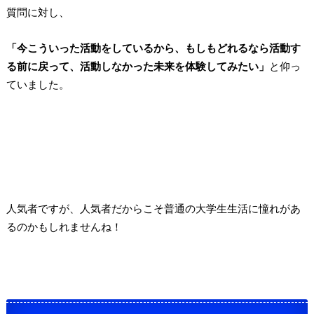
質問に対し、
「今こういった活動をしているから、もしもどれるなら活動す
る前に戻って、活動しなかった未来を体験してみたい」
と仰っ
ていました。
人気者ですが、人気者だからこそ普通の大学生生活に憧れがあ
るのかもしれませんね！