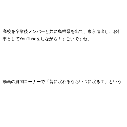
高校を卒業後メンバーと共に島根県を出て、東京進出し、お仕
事としてYouTubeをしながら！すごいですね。
動画の質問コーナーで「昔に戻れるならいつに戻る？」という