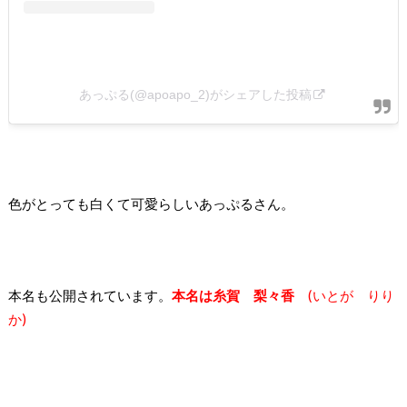
あっぷる(@apoapo_2)がシェアした投稿
色がとっても白くて可愛らしいあっぷるさん。
本名も公開されています。
本名は糸賀 梨々香
(いとが りり
か)