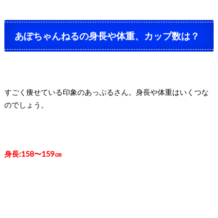
あぽちゃんねるの身長や体重、カップ数は？
すごく痩せている印象のあっぷるさん。
身長や体重はいくつな
のでしょう。
身長:158〜159㎝