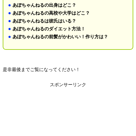
あぽちゃんねるの出身はどこ？
あぽちゃんねるの高校や大学はどこ？
あぽちゃんねるは彼氏はいる？
あぽちゃんねるのダイエット方法！
あぽちゃんねるの前髪がかわいい！作り方は？
是非最後までご覧になってください！
スポンサーリンク