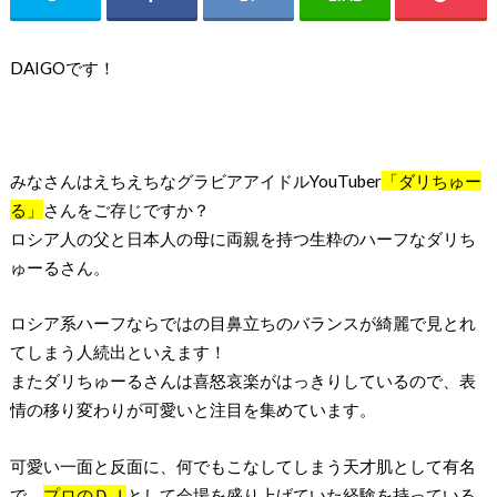
DAIGOです！
みなさんはえちえちなグラビアアイドルYouTuber
「ダリちゅー
る」
さんをご存じですか？
ロシア人の父と日本人の母に両親を持つ生粋のハーフなダリち
ゅーるさん。
ロシア系ハーフならではの目鼻立ちのバランスが綺麗で見とれ
てしまう人続出といえます！
またダリちゅーるさんは喜怒哀楽がはっきりしているので、表
情の移り変わりが可愛いと注目を集めています。
可愛い一面と反面に、何でもこなしてしまう天才肌として有名
で、
プロのＤＪ
として会場を盛り上げていた経験を持っている