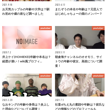
2021.9.18
2023.6.13
お天気カップルの年齢や大学は？馴
またぞうの本名や年齢は？元芸人で
れ初めや歳の差など調べました
はじめしゃちょーの畑のメンバー？
youtuber
youtuber
2020.7.2
2020.5.11
井上ケイ(HOMIEKEI)年齢や本名は？
朝倉海チャンネルのオオモリ、サイ
経歴が凄い！wiki風プロフィ…
トウの年齢や彼女、高校について調
査！
youtuber
youtuber
2023.2.20
2021.7.5
なおキングの年齢や身長は？炎上し
社畜olちえ丸の素顔や年齢は？彼氏な
た理由などについても調査！
どの情報などのプロフィールも