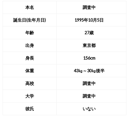
本名
調査中
誕生日(生年月日)
1995年10月5日
年齢
27歳
出身
東京都
身長
156cm
体重
43㎏～30㎏後半
高校
調査中
大学
調査中
彼氏
いない