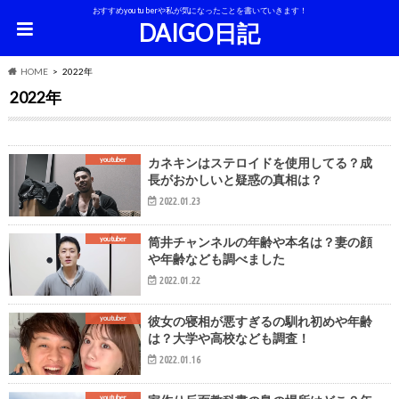
おすすめyoutuberや私が気になったことを書いていきます！
DAIGO日記
HOME
2022年
2022年
youtuber
カネキンはステロイドを使用してる？成
長がおかしいと疑惑の真相は？
2022.01.23
youtuber
筒井チャンネルの年齢や本名は？妻の顔
や年齢なども調べました
2022.01.22
youtuber
彼女の寝相が悪すぎるの馴れ初めや年齢
は？大学や高校なども調査！
2022.01.16
youtuber