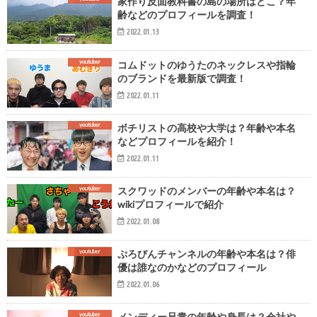
家作り反面教科書の島の場所はどこ？年
齢などのプロフィールを調査！
2022.01.13
youtuber
コムドットのゆうたのネックレスや指輪
のブランドを最新版で調査！
2022.01.11
youtuber
ボチリストの高校や大学は？年齢や本名
などプロフィールを紹介！
2022.01.11
youtuber
スクワッドのメンバーの年齢や本名は？
wikiプロフィールで紹介
2022.01.08
youtuber
ぷろびんチャンネルの年齢や本名は？俳
優は誰なのかなどのプロフィール
2022.01.06
youtuber
メンディー兄貴の年齢や身長は？会社や