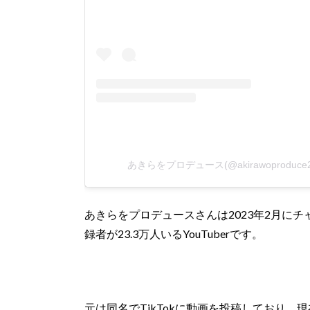
あきらをプロデュース(@akirawoproduc
あきらをプロデュースさんは2023年2月にチ
録者が23.3万人いるYouTuberです。
元は同名でTikTokに動画を投稿しており、現在