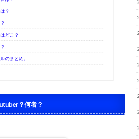
重は？
こ？
学はどこ？
る？
ールのまとめ。
tuber？何者？