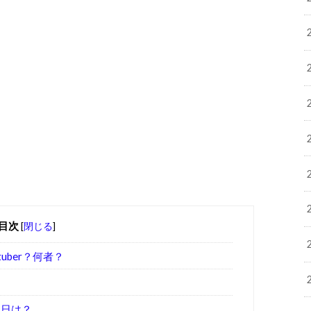
目次
[
閉じる
]
uber？何者？
生日は？