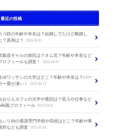
最近の投稿
カコ鉄の年齢や本名は？結婚してたけど離婚し
た？真相は？
2026.06.01
炊飯器ギャルの彼氏は？オム兄？年齢や本名など
プロフィールも調査！
2026.04.01
まゆワッサンの大学はどこ？年齢や本名は？パー
カー愛が凄い！
2025.04.15
みおりんカフェの大学や素顔は？収入や仕事など
wiki風プロフィール
2025.04.01
あぃりdxの看護専門学校や高校はどこ？年齢や事
務所なども調査
2025.03.05