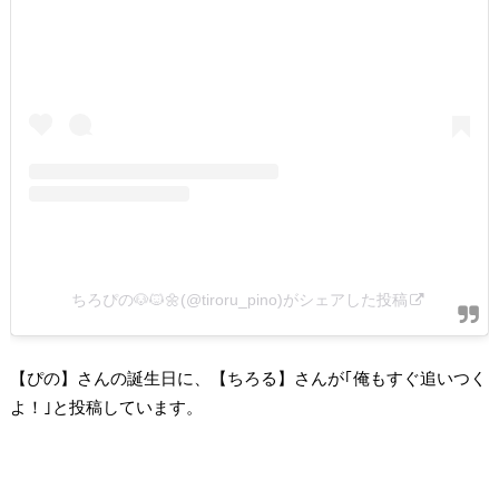
ちろぴの🐶🐱🌼(@tiroru_pino)がシェアした投稿
【ぴの】さんの誕生日に、【ちろる】さんが｢俺もすぐ追いつく
よ！｣と投稿しています。