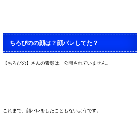
ちろぴのの顔は？顔バレしてた？
【ちろぴの】さんの素顔は、公開されていません。
これまで、顔バレをしたこともないようです。