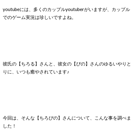
youtubeには、多くのカップルyoutuberがいますが、カップル
でのゲーム実況は珍しいですよね。
彼氏の【ちろる】さんと、彼女の【ぴの】さんのゆるいやりと
りに、いつも癒やされています♪
今回は、そんな【ちろぴの】さんについて、こんな事を調べま
した！