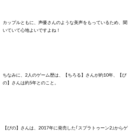
カップルともに、声優さんのような美声をもっているため、聞
いていて心地よいですよね！
ちなみに、2人のゲーム歴は、【ちろる】さんが約10年、【ぴ
の】さんは約5年とのこと。
【ぴの】さんは、2017年に発売した｢スプラトゥーン2｣からゲ