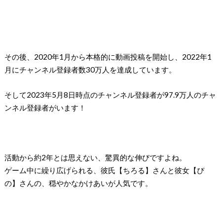
その後、2020年1月から本格的に動画投稿を開始し、2022年1
月にチャンネル登録者数30万人を達成しています。
そして2023年5月8日時点のチャンネル登録者が97.9万人のチャ
ンネル登録者がいます！
活動から約2年とは思えない、驚異的な伸びですよね。
ゲーム中に繰り広げられる、彼氏【ちろる】さんと彼女【ぴ
の】さんの、穏やかなかけあいが人気です。