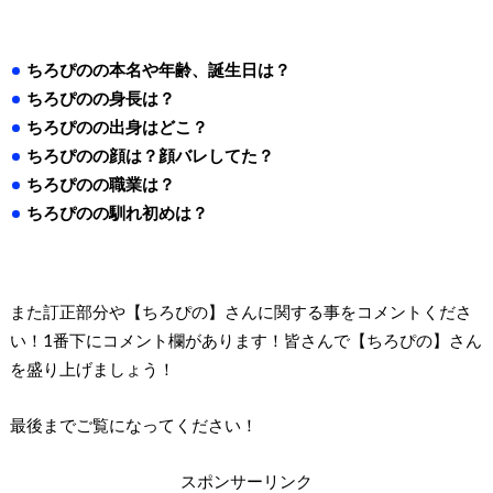
ちろぴのの本名や年齢、誕生日は？
ちろぴのの身長は？
ちろぴのの出身はどこ？
ちろぴのの顔は？顔バレしてた？
ちろぴのの職業は？
ちろぴのの馴れ初めは？
また訂正部分や【ちろぴの】さんに関する事をコメントくださ
い！1番下にコメント欄があります！皆さんで【ちろぴの】さん
を盛り上げましょう！
最後までご覧になってください！
スポンサーリンク