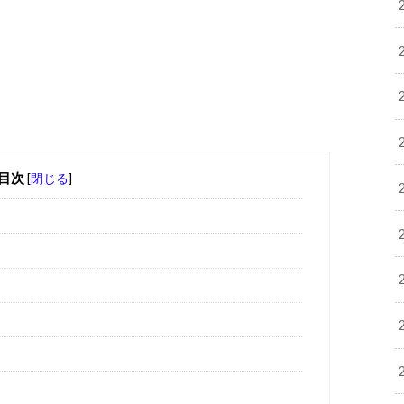
目次
[
閉じる
]