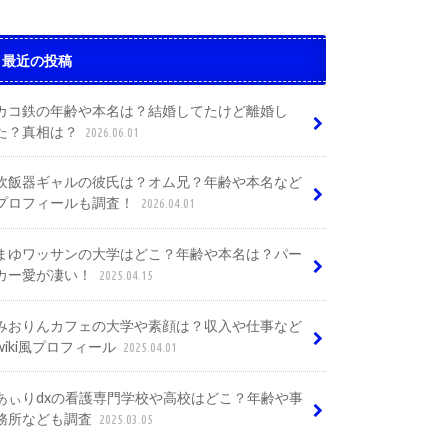
最近の投稿
カコ鉄の年齢や本名は？結婚してたけど離婚し
た？真相は？
2026.06.01
炊飯器ギャルの彼氏は？オム兄？年齢や本名など
プロフィールも調査！
2026.04.01
まゆワッサンの大学はどこ？年齢や本名は？パー
カー愛が凄い！
2025.04.15
みおりんカフェの大学や素顔は？収入や仕事など
wiki風プロフィール
2025.04.01
あぃりdxの看護専門学校や高校はどこ？年齢や事
務所なども調査
2025.03.05