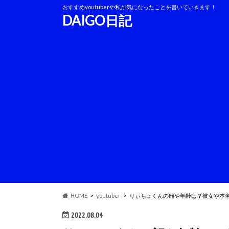
おすすめyoutuberや私が気になったことを書いていきます！
DAIGO日記
HOME
youtuber
りぃちょくんの顔や年齢は？彼女や本
2022.08.04