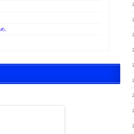
？
とめ。