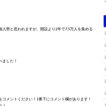
人勢と思われますが、開設より2年で7.5万人を集める
べました！
をコメントください！1番下にコメント欄があります！
う！