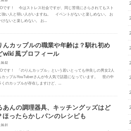
.06.03
IGOです！ 今はストレス社会ですが、同じ苦境にさらされてもスト
に強い人と弱い人がいますね。 イベントがないと楽しめない。 お
かけないと楽しめない。 お…
りんカップルの職業や年齢は？馴れ初め
wiki 風プロフィール
.06.02
IGOです！ 「のりんカップル」という若いとっても仲良しの男女2人
るカップルYouTuberさんが今人気で話題になっています。 世の中
多くのカップルが存在しますけど、…
るあんの調理器具、キッチングッズはど
？ほったらかしパンのレシピも
.06.01