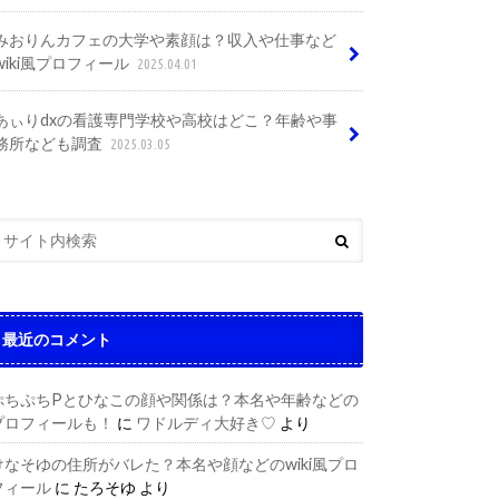
みおりんカフェの大学や素顔は？収入や仕事など
wiki風プロフィール
2025.04.01
あぃりdxの看護専門学校や高校はどこ？年齢や事
務所なども調査
2025.03.05
最近のコメント
ぷちぷちPとひなこの顔や関係は？本名や年齢などの
プロフィールも！
に
ワドルディ大好き♡
より
けなそゆの住所がバレた？本名や顔などのwiki風プロ
フィール
に
たろそゆ
より