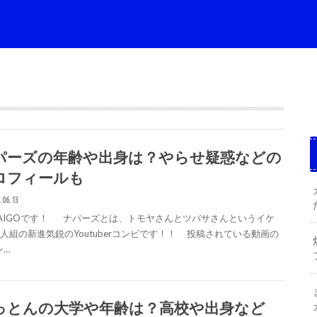
パーズの年齢や出身は？やらせ疑惑などの
ロフィールも
.06.13
 DAIGOです！ ナパーズとは、トモヤさんとツバサさんというイケ
2人組の新進気鋭のYoutuberコンビです！！ 投稿されている動画の
ン…
っとんの大学や年齢は？高校や出身など