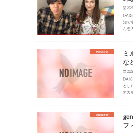
2022
DAI
知で
ん恋
ミ
youtuber
な
2022
DA
とし
オカル
g
youtuber
フ