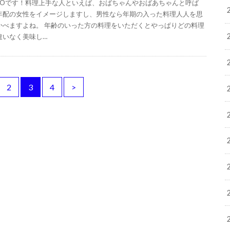
IGOです！料理上手な人といえば、おばちゃんやおばあちゃんと呼ば
年配の女性をイメージしますし、男性なら年期の入った料理人人を思
かべますよね。 年齢のいった方の料理をいただくとやっぱりどの料理
違いなく美味し…
2
3
4
>