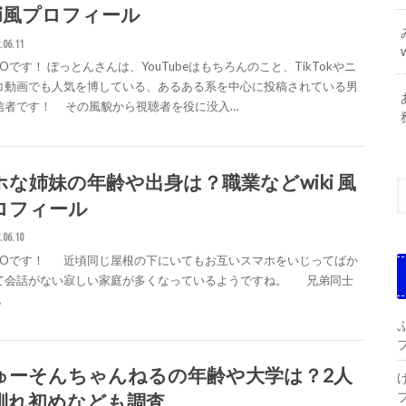
iki風プロフィール
.06.11
GOです！ ぼっとんさんは、YouTubeはもちろんのこと、TikTokやニ
コ動画でも人気を博している、あるある系を中心に投稿されている男
信者です！ その風貌から視聴者を役に没入…
ホな姉妹の年齢や出身は？職業などwiki 風
ロフィール
.06.10
IGOです！ 近頃同じ屋根の下にいてもお互いスマホをいじってばか
て会話がない寂しい家庭が多くなっているようですね。 兄弟同士
…
ゅーそんちゃんねるの年齢や大学は？2人
馴れ初めなども調査