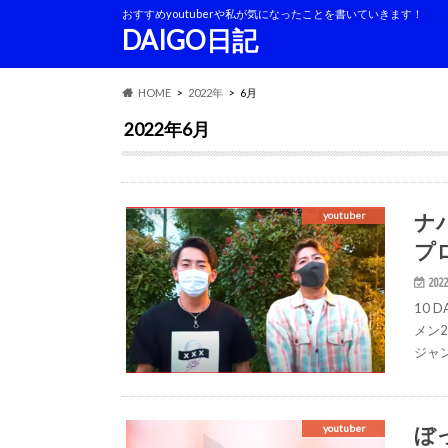
おすすめyoutuberや私が気になったことを書いていきます！
DAIGO日記
HOME
2022年
6月
2022年6月
ナ
youtuber
プ
2022
10
メン
ジャ
ぼ
youtuber