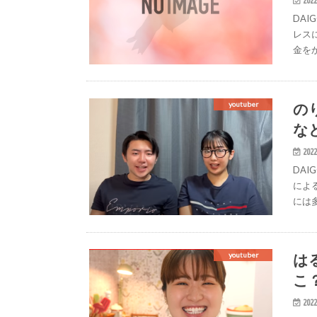
2022
DA
レス
金を
の
youtuber
など
2022
DA
によ
には
は
youtuber
こ
2022