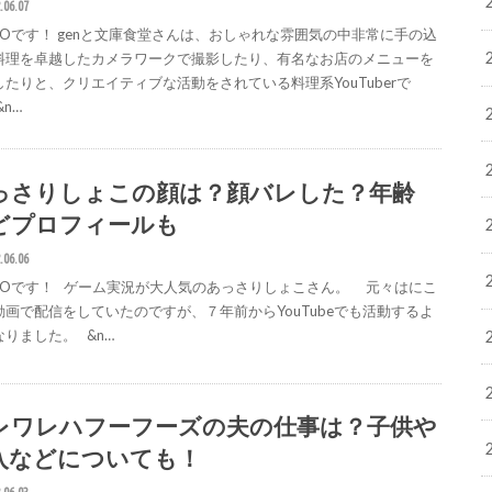
.06.07
IGOです！ genと文庫食堂さんは、おしゃれな雰囲気の中非常に手の込
料理を卓越したカメラワークで撮影したり、有名なお店のメニューを
したりと、クリエイティブな活動をされている料理系YouTuberで
&n…
っさりしょこの顔は？顔バレした？年齢
どプロフィールも
.06.06
IGOです！ ゲーム実況が大人気のあっさりしょこさん。 元々はにこ
動画で配信をしていたのですが、７年前からYouTubeでも活動するよ
なりました。 &n…
レワレハフーフーズの夫の仕事は？子供や
入などについても！