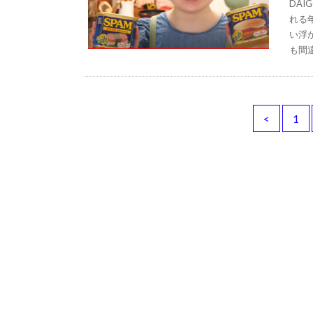
DA
れる
い浮
も間
<
1