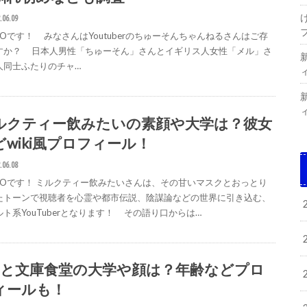
.06.09
GOです！ みなさんはYoutuberのちゅーそんちゃんねるさんはご存
すか？ 日本人男性「ちゅーそん」さんとイギリス人女性「メル」さ
人同士ふたりのチャ…
ルクティー飲みたいの素顔や大学は？彼女
どwiki風プロフィール！
.06.08
IGOです！ ミルクティー飲みたいさんは、その甘いマスクとおっとり
たトーンで視聴者を心霊や都市伝説、陰謀論などの世界に引き込む、
ト系YouTuberとなります！ その語り口からは…
enと文庫食堂の大学や顔は？年齢などプロ
ィールも！