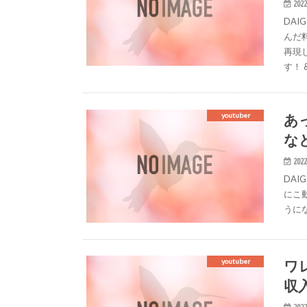
2022
DA
んだ
再現
す！ 
あ
youtuber
な
2022
DA
にこ
うに
ワ
youtuber
収