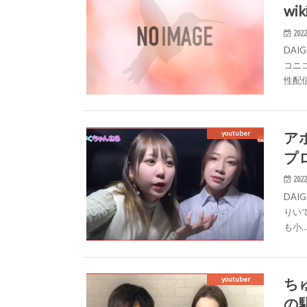
w
2022
DAI
コニ
性配
ア
youtuber
プ
2022
DA
りい
も小
ち
youtuber
の