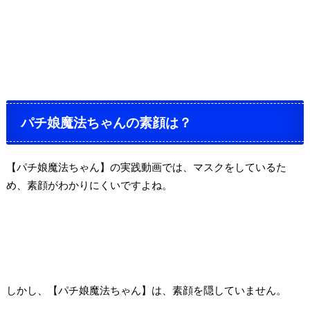
パチ娘魔法ちゃんの素顔は？
【パチ娘魔法ちゃん】の実践動画では、マスクをしているた
め、素顔がわかりにくいですよね。
しかし、【パチ娘魔法ちゃん】は、素顔を隠していません。