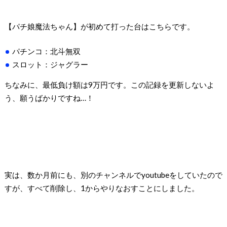
【パチ娘魔法ちゃん】が初めて打った台はこちらです。
パチンコ：北斗無双
スロット：ジャグラー
ちなみに、最低負け額は9万円です。この記録を更新しないよ
う、願うばかりですね…！
実は、数か月前にも、別のチャンネルでyoutubeをしていたので
すが、すべて削除し、1からやりなおすことにしました。