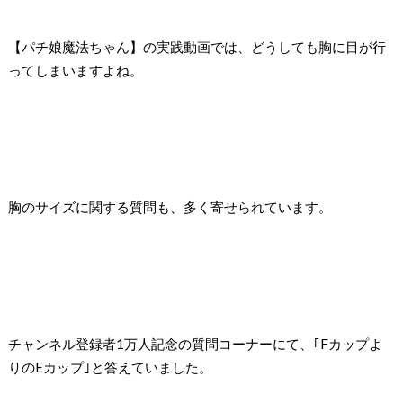
【パチ娘魔法ちゃん】の実践動画では、どうしても胸に目が行
ってしまいますよね。
胸のサイズに関する質問も、多く寄せられています。
チャンネル登録者1万人記念の質問コーナーにて、｢Fカップよ
りのEカップ｣と答えていました。