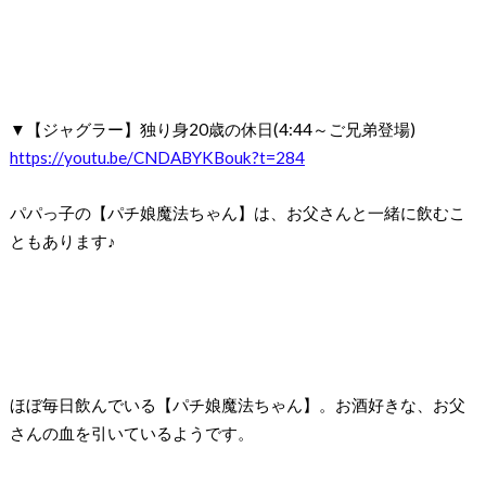
▼【ジャグラー】独り身20歳の休日(4:44～ご兄弟登場)
https://youtu.be/CNDABYKBouk?t=284
パパっ子の【パチ娘魔法ちゃん】は、お父さんと一緒に飲むこ
ともあります♪
ほぼ毎日飲んでいる【パチ娘魔法ちゃん】。お酒好きな、お父
さんの血を引いているようです。