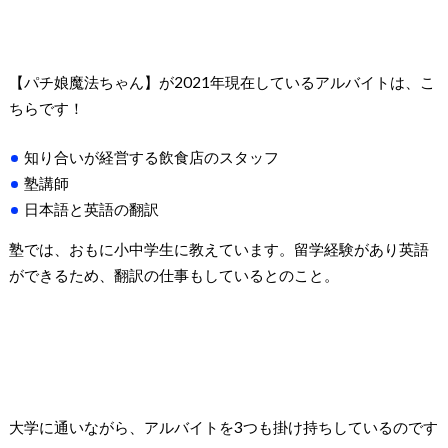
【パチ娘魔法ちゃん】が2021年現在しているアルバイトは、こ
ちらです！
知り合いが経営する飲食店のスタッフ
塾講師
日本語と英語の翻訳
塾では、おもに小中学生に教えています。留学経験があり英語
ができるため、翻訳の仕事もしているとのこと。
大学に通いながら、アルバイトを3つも掛け持ちしているのです