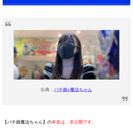
出典：
パチ娘⭐︎魔法ちゃん
【パチ娘魔法ちゃん】の
本名は、非公開です。