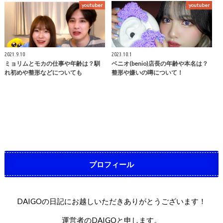
youtuber
youtuber
2021.9.10
2023.10.1
ミョリムとモカの仕事や年齢は？馴
ベニオ(benio)店長の年齢や本名は？
れ初めや整形などについても
整形や嫌いの噂について！
プロフィール
DAIGOの日記にお越しいただきありがとうございます！
運営者のDAIGOと申します。