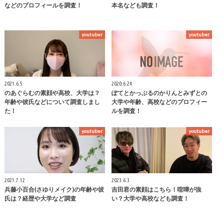
などのプロフィールを調査！
本名なども調査！
youtuber
youtuber
2021.6.5
2020.6.24
のあぐらむの素顔や高校、大学は？
ぽてとかっぷるのかりんとみずとの
年齢や彼氏などについて調査しまし
大学や年齢、高校などのプロフィー
た！
ルを調査！
youtuber
youtuber
2021.7.12
2023.6.3
兵藤小百合(さゆりメイク)の年齢や彼
吉田君の素顔はこちら！喧嘩が強
氏は？経歴や大学など調査
い？大学や高校なども調査！