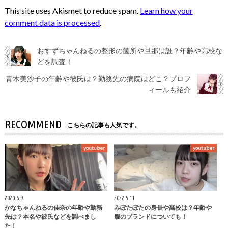
This site uses Akismet to reduce spam.
Learn how your
comment data is processed
.
おすずちゃんねるの整形の箇所や旦那は誰？年齢や高校な
どを調査！
青木美沙子の年齢や彼氏は？勤務先の病院はどこ？プロフ
ィールも紹介
RECOMMEND
こちらの記事も人気です。
youtuber
youtuber
2020.6.9
2022.5.11
かなちゃんねるの佳奈の年齢や勤務
みぽたぽたの身長や高校は？年齢や
先は？本名や彼氏などを調べまし
服のブランドについても！
た！