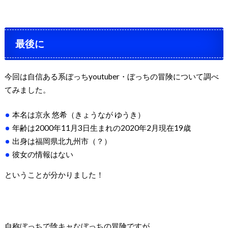
最後に
今回は自信ある系ぼっち
youtuber
・ぼっちの冒険について調べ
てみました。
本名は京永 悠希（きょうなが ゆうき）
年齢は
2000
年
11
月
3
日生まれの
2020
年
2
月現在
19
歳
出身は福岡県北九州市（？）
彼女の情報はない
ということが分かりました！
自称ぼっちで陰キャなぼっちの冒険ですが