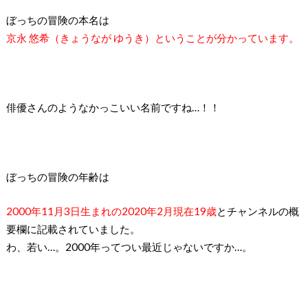
ぼっちの冒険の本名は
京永 悠希（きょうなが ゆうき）ということが分かっています。
俳優さんのようなかっこいい名前ですね
…
！！
ぼっちの冒険の年齢は
2000
年
11
月
3
日生まれの
2020
年
2
月現在
19
歳
と
チャンネルの概
要欄に記載されていました。
わ、若い
…
。
2000
年ってつい最近じゃないですか
…
。