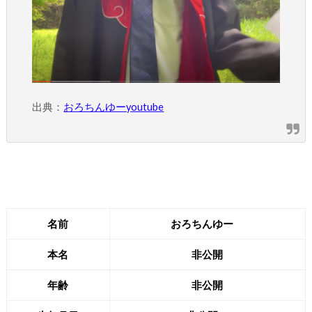
出典：
おろちんゆーyoutube
名前
おろちんゆー
本名
非公開
年齢
非公開