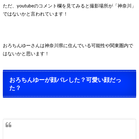
ただ、youtubeのコメント欄を見てみると撮影場所が「神奈川」
ではないかと言われています！
おろちんゆーさんは神奈川県に住んでいる可能性や関東圏内で
はないかと思います！
おろちんゆーが顔バレした？可愛い顔だっ
た？