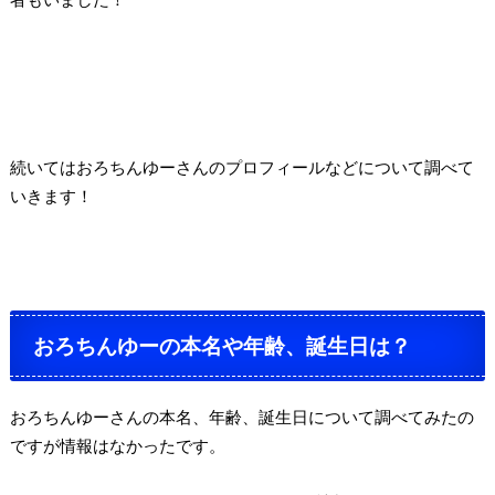
続いてはおろちんゆーさんのプロフィールなどについて調べて
いきます！
おろちんゆーの本名や年齢、誕生日は？
おろちんゆーさんの本名、年齢、誕生日について調べてみたの
ですが情報はなかったです。