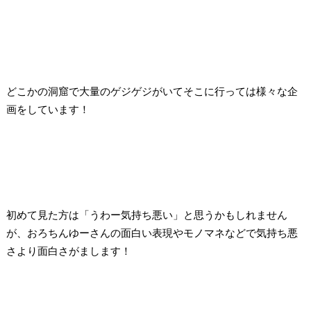
どこかの洞窟で大量のゲジゲジがいてそこに行っては様々な企
画をしています！
初めて見た方は「うわー気持ち悪い」と思うかもしれません
が、おろちんゆーさんの面白い表現やモノマネなどで気持ち悪
さより面白さがまします！