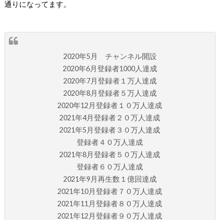
通りになってます。
2020年5月 チャンネル開設
2020年6月登録者1000人達成
2020年7月登録者１万人達成
2020年8月登録者５万人達成
2020年12月登録者１０万人達成
2021年4月登録者２０万人達成
2021年5月登録者３０万人達成
登録者４０万人達成
2021年8月登録者５０万人達成
登録者６０万人達成
2021年9月再生数１億回達成
2021年10月登録者７０万人達成
2021年11月登録者８０万人達成
2021年12月登録者９０万人達成