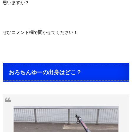
思いますか？
ぜひコメント欄で聞かせてください！
おろちんゆーの出身はどこ？