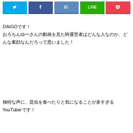
DAIGOです！
おろちんゆーさんの動画を見た時運営者はどんな人なのか、ど
んな素顔なんだろって思いました！
独特な声に、昆虫を食べたりと気になることが多すぎる
YouTuberです！