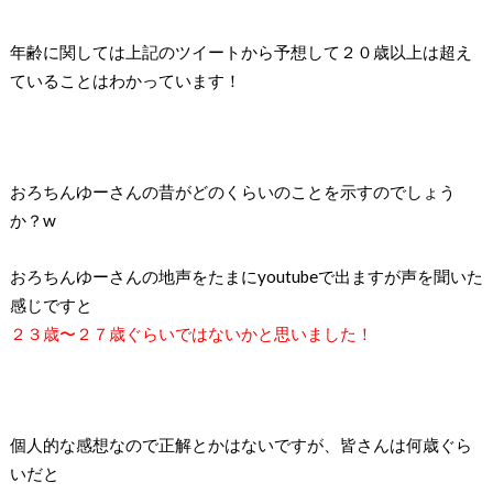
年齢に関しては上記のツイートから予想して２０歳以上は超え
ていることはわかっています！
おろちんゆーさんの昔がどのくらいのことを示すのでしょう
か？w
おろちんゆーさんの地声をたまにyoutubeで出ますが声を聞いた
感じですと
２３歳〜２７歳ぐらいではないかと思いました！
個人的な感想なので正解とかはないですが、皆さんは何歳ぐら
いだと