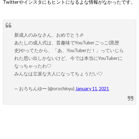
Twitterやインスタにもヒントになるよな情報がなかったです。
新成人のみなさん、おめでとう🎉
あたしの成人式は、昔趣味でYouTuberごっこ(黒歴
史)やってたから、「あ、YouTuberだ！」っていじら
れた思い出しかないけど、今では本当にYouTuberに
なっちゃったわ♡
みんなは立派な大人になってちょうだい♡
— おろちんゆー (@orochinyu)
January 11, 2021