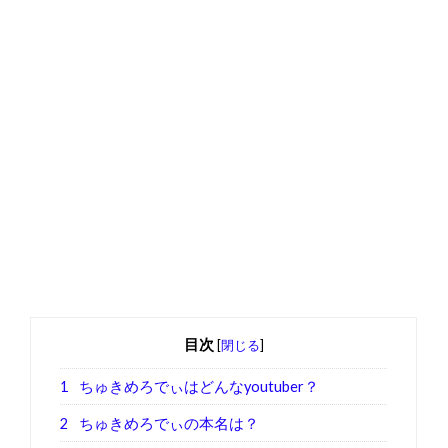
目次
[
閉じる
]
1
ちゅきめろでぃはどんなyoutuber？
2
ちゅきめろでぃの本名は？