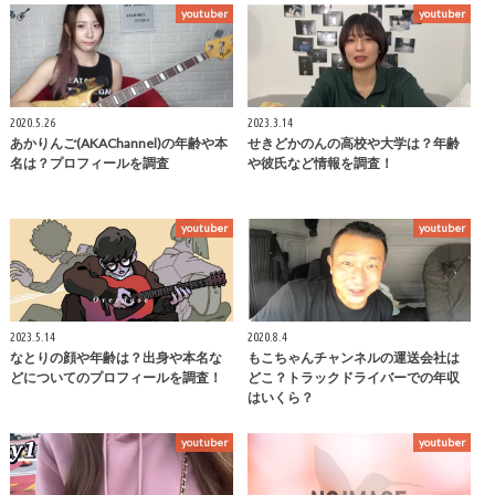
youtuber
youtuber
2020.5.26
2023.3.14
あかりんご(AKAChannel)の年齢や本
せきどかのんの高校や大学は？年齢
名は？プロフィールを調査
や彼氏など情報を調査！
youtuber
youtuber
2023.5.14
2020.8.4
なとりの顔や年齢は？出身や本名な
もこちゃんチャンネルの運送会社は
どについてのプロフィールを調査！
どこ？トラックドライバーでの年収
はいくら？
youtuber
youtuber