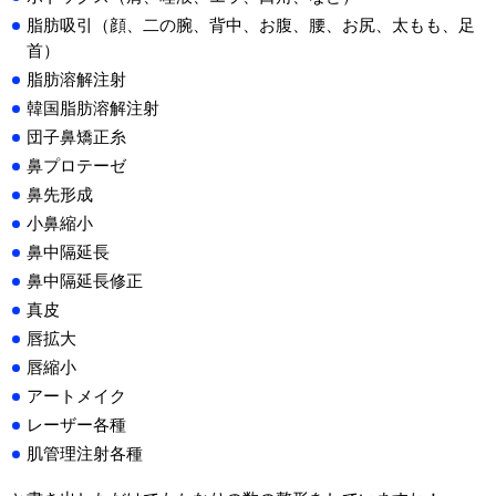
脂肪吸引（顔、二の腕、背中、お腹、腰、お尻、太もも、足
首）
脂肪溶解注射
韓国脂肪溶解注射
団子鼻矯正糸
鼻プロテーゼ
鼻先形成
小鼻縮小
鼻中隔延長
鼻中隔延長修正
真皮
唇拡大
唇縮小
アートメイク
レーザー各種
肌管理注射各種