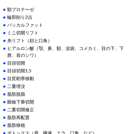
額プロテーゼ
輪郭削り2点
バッカルファット
ミニ切開リフト
糸リフト（顔と口角）
ヒアルロン酸（顎、鼻、額、涙袋、コメカミ、目の下、下
唇、首のシワ）
目頭切開
目頭切開1.5
目尻靭帯移動
二重埋没
脂肪脱脂
眼瞼下垂切開
二重切開修正
脂肪再配置
脂肪移植
ボトックス（肩、唾液、エラ、口角、など）