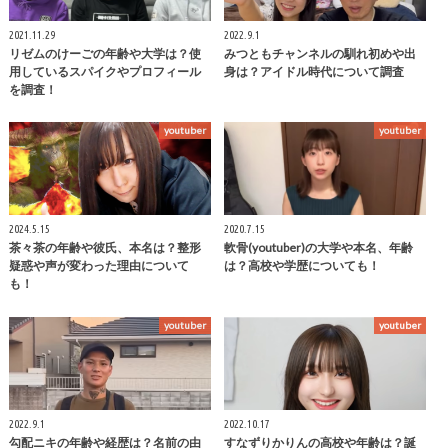
2021.11.29
2022.9.1
リゼムのけーごの年齢や大学は？使
みつともチャンネルの馴れ初めや出
用しているスパイクやプロフィール
身は？アイドル時代について調査
を調査！
youtuber
youtuber
2024.5.15
2020.7.15
茶々茶の年齢や彼氏、本名は？整形
軟骨(youtuber)の大学や本名、年齢
疑惑や声が変わった理由について
は？高校や学歴についても！
も！
youtuber
youtuber
2022.9.1
2022.10.17
勾配ニキの年齢や経歴は？名前の由
すなずりかりんの高校や年齢は？誕