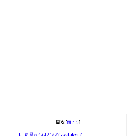
目次
[
閉じる
]
1
春瀬ももはどんなyoutuber？