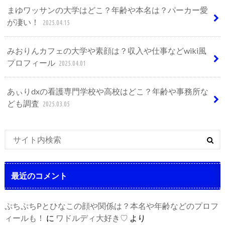
まゆワッサンの大学はどこ？年齢や本名は？パーカー愛
が凄い！
2025.04.15
みおりんカフェの大学や素顔は？収入や仕事などwiki風
プロフィール
2025.04.01
あぃりdxの看護専門学校や高校はどこ？年齢や事務所な
ども調査
2025.03.05
最近のコメント
ぷちぷちPとひなこの顔や関係は？本名や年齢などのプロフ
ィールも！
に
ワドルディ大好き♡
より