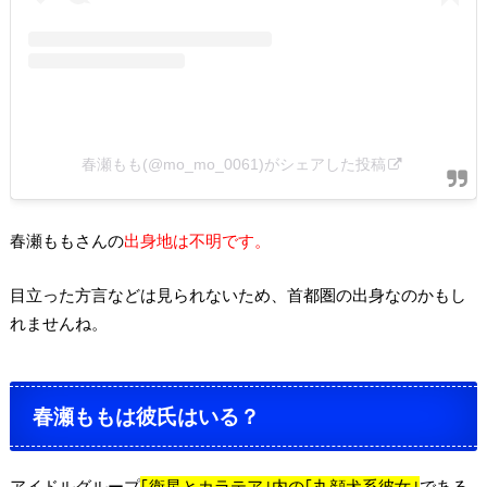
春瀬もも(@mo_mo_0061)がシェアした投稿
春瀬ももさんの
出身地は不明です。
目立った方言などは見られないため、首都圏の出身なのかもし
れませんね。
春瀬ももは彼氏はいる？
アイドルグループ
｢衛星とカラテア｣内の｢丸顔犬系彼女｣
である