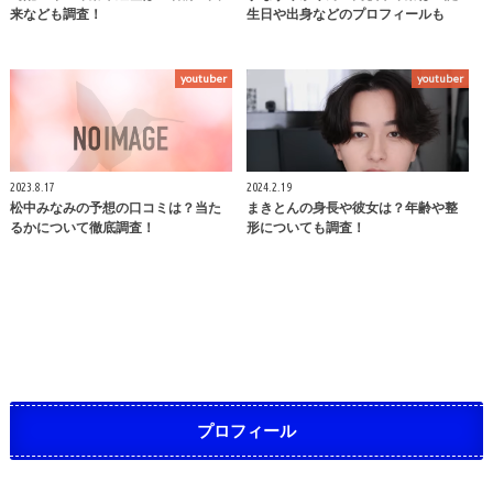
来なども調査！
生日や出身などのプロフィールも
youtuber
youtuber
2023.8.17
2024.2.19
松中みなみの予想の口コミは？当た
まきとんの身長や彼女は？年齢や整
るかについて徹底調査！
形についても調査！
プロフィール