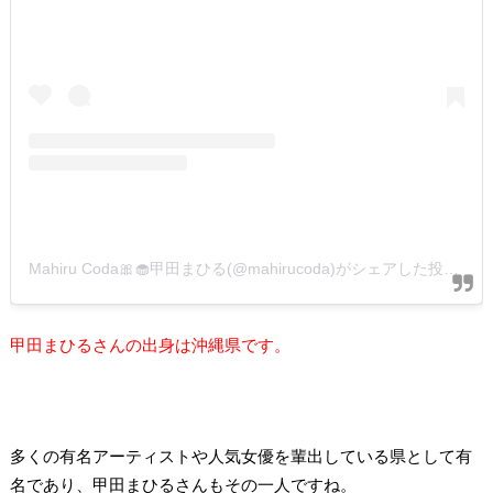
Mahiru Coda🎀🧁甲田まひる(@mahirucoda)がシェアした投稿
甲田まひるさんの出身は沖縄県です。
多くの有名アーティストや人気女優を輩出している県として有
名であり、甲田まひるさんもその一人ですね。