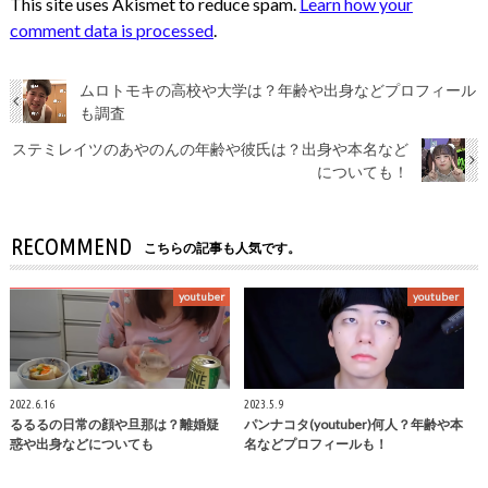
This site uses Akismet to reduce spam.
Learn how your
comment data is processed
.
ムロトモキの高校や大学は？年齢や出身などプロフィール
も調査
ステミレイツのあやのんの年齢や彼氏は？出身や本名など
についても！
RECOMMEND
こちらの記事も人気です。
youtuber
youtuber
2022.6.16
2023.5.9
るるるの日常の顔や旦那は？離婚疑
パンナコタ(youtuber)何人？年齢や本
惑や出身などについても
名などプロフィールも！