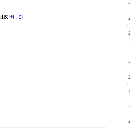
目次
[
閉じる
]
？
。