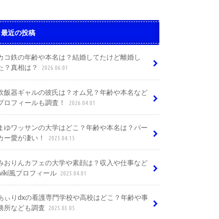
最近の投稿
カコ鉄の年齢や本名は？結婚してたけど離婚し
た？真相は？
2026.06.01
炊飯器ギャルの彼氏は？オム兄？年齢や本名など
プロフィールも調査！
2026.04.01
まゆワッサンの大学はどこ？年齢や本名は？パー
カー愛が凄い！
2025.04.15
みおりんカフェの大学や素顔は？収入や仕事など
wiki風プロフィール
2025.04.01
あぃりdxの看護専門学校や高校はどこ？年齢や事
務所なども調査
2025.03.05