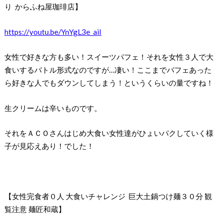
り からふね屋珈琲店】
https://youtu.be/YnYgL3e_aiI
女性で好きな方も多い！スイーツパフェ！それを女性３人で大
食いするバトル形式なのですが…凄い！ここまでパフェあった
ら好きな人でもダウンしてしまう！というくらいの量ですね！
生クリームは辛いものです。
それをＡＣＯさんはじめ大食い女性達がひょいパクしていく様
子が見応えあり！でした！
【女性完食者０人 大食いチャレンジ 巨大土鍋つけ麺３０分 観
覧注意 麺匠和蔵】