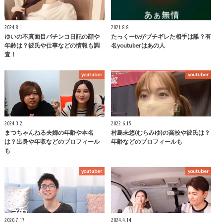
2024.8.1
2021.8.8
ゆいの不真面目パチンコ日記の顔や
たっくーtvがブチギレた相手は誰？有
年齢は？彼氏や仕事などの情報も調
名youtuberはあの人
査！
youtuber
youtuber
2024.3.2
2022.6.15
まつちゃんねる夫婦の年齢や本名
村島未悠(むらみゆ)の高校や彼氏は？
は？出身や年収などのプロフィール
年齢などのプロフィールも
も
youtuber
youtuber
2020.7.17
2024.4.14