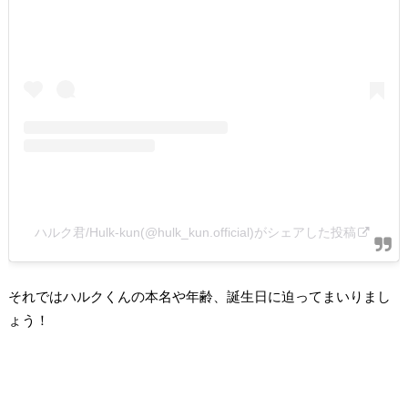
ハルク君/Hulk-kun(@hulk_kun.official)がシェアした投稿
それではハルクくんの本名や年齢、誕生日に迫ってまいりまし
ょう！