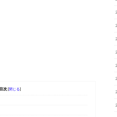
目次
[
閉じる
]