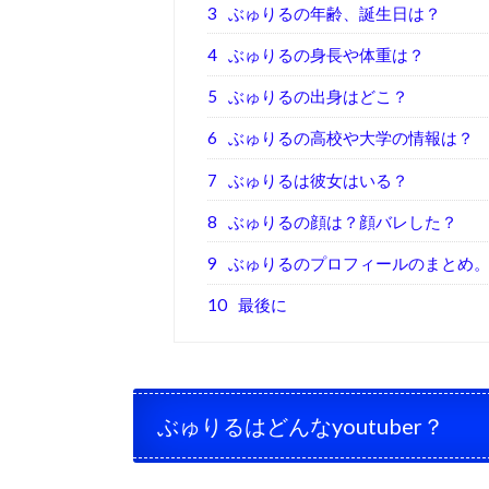
3
ぶゅりるの年齢、誕生日は？
4
ぶゅりるの身長や体重は？
5
ぶゅりるの出身はどこ？
6
ぶゅりるの高校や大学の情報は？
7
ぶゅりるは彼女はいる？
8
ぶゅりるの顔は？顔バレした？
9
ぶゅりるのプロフィールのまとめ
10
最後に
ぶゅりるはどんなyoutuber？