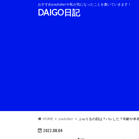
おすすめyoutuberや私が気になったことを書いていきます！
DAIGO日記
HOME
youtuber
ぶゅりるの顔は？バレした？年齢や本
2022.08.04