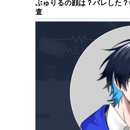
ぶゅりるの顔は？バレした？
査