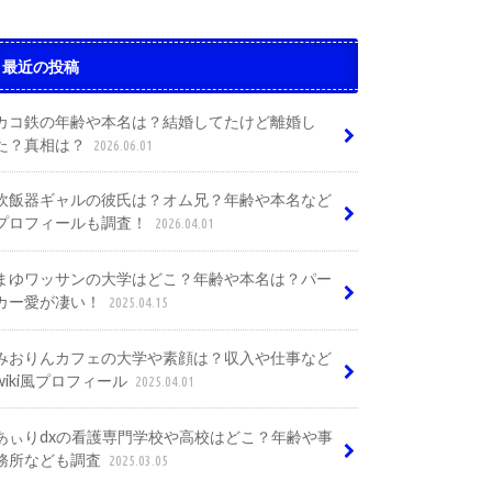
最近の投稿
カコ鉄の年齢や本名は？結婚してたけど離婚し
た？真相は？
2026.06.01
炊飯器ギャルの彼氏は？オム兄？年齢や本名など
プロフィールも調査！
2026.04.01
まゆワッサンの大学はどこ？年齢や本名は？パー
カー愛が凄い！
2025.04.15
みおりんカフェの大学や素顔は？収入や仕事など
wiki風プロフィール
2025.04.01
あぃりdxの看護専門学校や高校はどこ？年齢や事
務所なども調査
2025.03.05