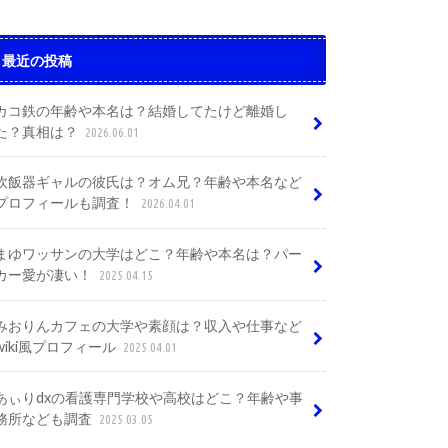
最近の投稿
カコ鉄の年齢や本名は？結婚してたけど離婚し
た？真相は？
2026.06.01
炊飯器ギャルの彼氏は？オム兄？年齢や本名など
プロフィールも調査！
2026.04.01
まゆワッサンの大学はどこ？年齢や本名は？パー
カー愛が凄い！
2025.04.15
みおりんカフェの大学や素顔は？収入や仕事など
wiki風プロフィール
2025.04.01
あぃりdxの看護専門学校や高校はどこ？年齢や事
務所なども調査
2025.03.05