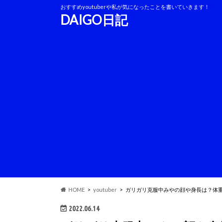
おすすめyoutuberや私が気になったことを書いていきます！
DAIGO日記
HOME
youtuber
ガリガリ克服中みやの顔や身長は？体
2022.06.14