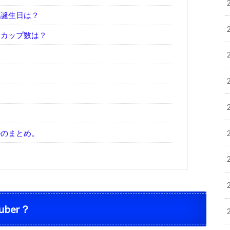
、誕生日は？
、カップ数は？
？
？
ルのまとめ。
uber
？