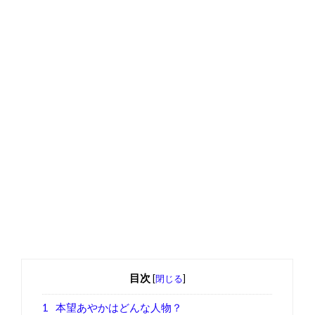
目次
[
閉じる
]
1
本望あやかはどんな人物？