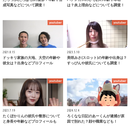
成写真などについて調査！
は？炎上理由などについても調査！
youtuber
youtuber
2021.8.15
2023.5.10
ドッキリ家族の大地、大空の年齢や
美咲みさ(スロット)の年齢や出身は？
彼女は？出身などプロフィール
すっぴんや彼氏についても調査！
youtuber
youtuber
2023.7.19
2024.12.4
たくぼかりんの彼氏や整形について
ろくなな日記のあーくんが逮捕が原
と身長や年齢などプロフィールも
因で別れた？顔や職業なども！