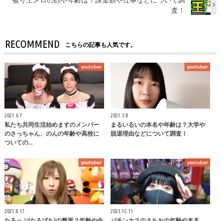
査！
RECOMMEND
こちらの記事も人気です。
youtuber
youtuber
2021.6.7
2021.3.8
私たち共同生活始めますのメンバー
まるいるいの本名や年齢は？大学や
のさっちゃん、のんの年齢や高校に
脱退理由などについて調査！
ついての…
youtuber
youtuber
2021.8.17
2023.12.11
たろっぷ(たろぱち)の整形？年齢や合
パチンカスのさちおの年齢や本名