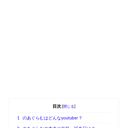
目次
[
閉じる
]
1
のあぐらむはどんなyoutuber？