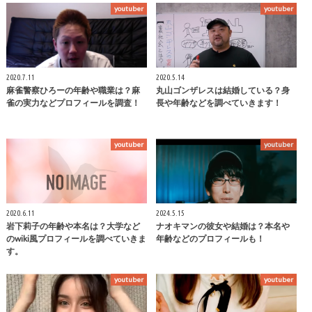
youtuber
youtuber
2020.7.11
2020.5.14
麻雀警察ひろーの年齢や職業は？麻
丸山ゴンザレスは結婚している？身
雀の実力などプロフィールを調査！
長や年齢などを調べていきます！
youtuber
youtuber
2020.6.11
2024.5.15
岩下莉子の年齢や本名は？大学など
ナオキマンの彼女や結婚は？本名や
のwiki風プロフィールを調べていきま
年齢などのプロフィールも！
す。
youtuber
youtuber