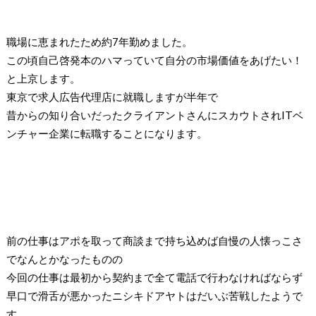
職場に恵まれたため約
7
年勤めました。
この頃自己啓発本のハマっていて自分の市場価値をあげたい！
と上京します。
東京で求人広告代理店に就職しますが半年で
昔からの知り合いだったクライアントさんにスカウトされ
IT
ベ
ンチャー企業に転職することになります。
前の仕事はアポを取って商談まで持ち込めば自慢の人懐っこさ
でなんとかなったものの
今回の仕事は最初から契約まで全て電話で行わなければならず
早口で滑舌が悪かったニシキドアヤトはだいぶ苦戦したようで
す。