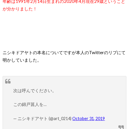
年齢は
1991
年
2
月
14
日生まれの
2020
年
4
月現在
29
歳ということ
が分かりました！
ニシキドアヤトの本名についてですが本人の
Twitter
のリプにて
明かしていました。
次は呼んでください。
この錦戸菖人を…
— ニシキドアヤト (@art_0214)
October 31, 2019