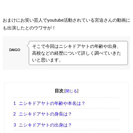
おまけにお笑い芸人で
youtube
活動されている宮迫さんの動画に
も出演したとのウワサが！
そこで今回はニシキドアヤトの年齢や出身、
DAIGO
高校などの経歴について詳しく調べていきた
いと思います。
目次
[
閉じる
]
1
ニシキドアヤトの年齢や本名は？
2
ニシキドアヤトの身長は？
3
ニシキドアヤトの出身は？