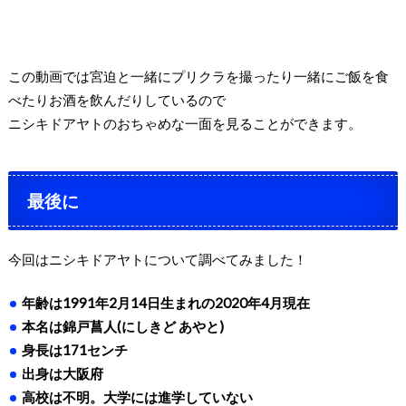
この動画では宮迫と一緒にプリクラを撮ったり一緒にご飯を食
べたりお酒を飲んだりしているので
ニシキドアヤトのおちゃめな一面を見ることができます。
最後に
今回はニシキドアヤトについて調べてみました！
年齢は
1991
年
2
月
14
日生まれの
2020
年
4
月現在
本名は錦戸菖人
(
にしきど あやと
)
身長は
171
センチ
出身は大阪府
高校は不明。大学には進学していない