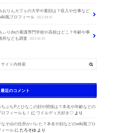
みおりんカフェの大学や素顔は？収入や仕事など
wiki風プロフィール
2025.04.01
あぃりdxの看護専門学校や高校はどこ？年齢や事
務所なども調査
2025.03.05
最近のコメント
ぷちぷちPとひなこの顔や関係は？本名や年齢などの
プロフィールも！
に
ワドルディ大好き♡
より
けなそゆの住所がバレた？本名や顔などのwiki風プロ
フィール
に
たろそゆ
より