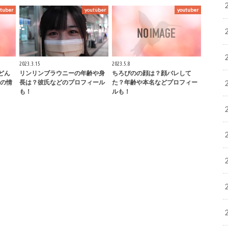
tuber
youtuber
youtuber
2023.3.15
2023.5.8
どん
リンリンブラウニーの年齢や身
ちろぴのの顔は？顔バレして
の情
長は？彼氏などのプロフィール
た？年齢や本名などプロフィー
も！
ルも！