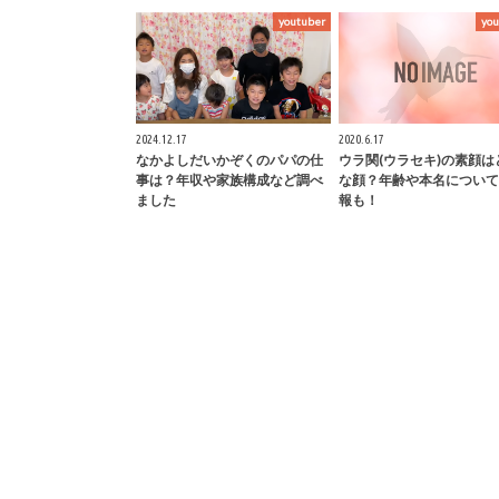
youtuber
you
2024.12.17
2020.6.17
なかよしだいかぞくのパパの仕
ウラ関(ウラセキ)の素顔は
事は？年収や家族構成など調べ
な顔？年齢や本名について
ました
報も！