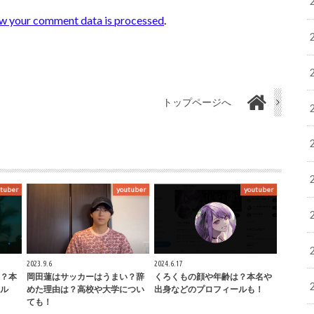
w your comment data is processed
.
トップページへ
tuber
youtuber
youtuber
2023.9.6
2024.6.17
？本
岡田蓮はサッカーはうまい？辞
くろくもの顔や年齢は？本名や
ル
めた理由は？高校や大学につい
出身などのプロフィールも！
ても！