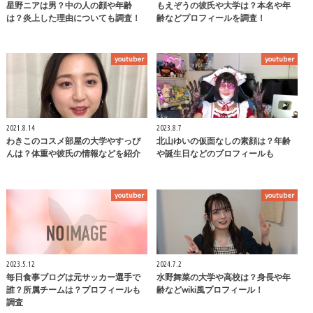
星野ニアは男？中の人の顔や年齢
もえぞうの彼氏や大学は？本名や年
は？炎上した理由についても調査！
齢などプロフィールを調査！
youtuber
youtuber
2021.8.14
2023.8.7
わきこのコスメ部屋の大学やすっぴ
北山ゆいの仮面なしの素顔は？年齢
んは？体重や彼氏の情報などを紹介
や誕生日などのプロフィールも
youtuber
youtuber
2023.5.12
2024.7.2
毎日食事ブログは元サッカー選手で
水野舞菜の大学や高校は？身長や年
誰？所属チームは？プロフィールも
齢などwiki風プロフィール！
調査