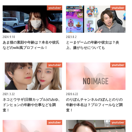
youtuber
youtuber
2024.9.10
2023.8.2
あま猫の素顔や年齢は？本名や彼氏
とーまゲームの年齢や彼女は？炎
などのwiki風プロフィール！
上、嫌がらせについても
youtuber
youtuber
2021.3.22
2020.6.22
ネコとウサギ(日韓カップル)のみゆ、
のりぽんチャンネルのぽんとのりの
ドンヒョンの年齢や仕事などを調
年齢や本名は？プロフィールなど調
査！
査！
youtuber
youtuber