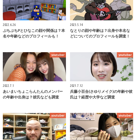
2022.6.26
2023.5.14
ぷちぷちPとひなこの顔や関係は？本
なとりの顔や年齢は？出身や本名な
名や年齢などのプロフィールも！
どについてのプロフィールを調査！
youtuber
youtuber
2022.7.1
2021.7.12
あいまいちょこらんたんのメンバー
兵藤小百合(さゆりメイク)の年齢や彼
の年齢や出身は？彼氏なども調査
氏は？経歴や大学など調査
youtuber
youtuber