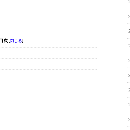
目次
[
閉じる
]
？