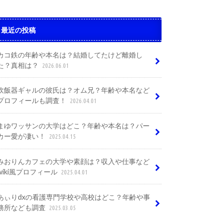
最近の投稿
カコ鉄の年齢や本名は？結婚してたけど離婚し
た？真相は？
2026.06.01
炊飯器ギャルの彼氏は？オム兄？年齢や本名など
プロフィールも調査！
2026.04.01
まゆワッサンの大学はどこ？年齢や本名は？パー
カー愛が凄い！
2025.04.15
みおりんカフェの大学や素顔は？収入や仕事など
wiki風プロフィール
2025.04.01
あぃりdxの看護専門学校や高校はどこ？年齢や事
務所なども調査
2025.03.05