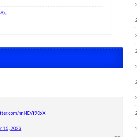
？
とめ。
itter.com/nnNEVf90xX
 15, 2023