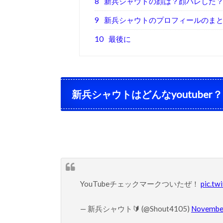
8
新兵シャウトの顔は？顔バレした
9
新兵シャウトのプロフィールのま
10
最後に
新兵シャウトはどんなyoutuber？
YouTubeチェックマークついたぜ！
pic.tw
— 新兵シャウト🔰 (@Shout4105)
November