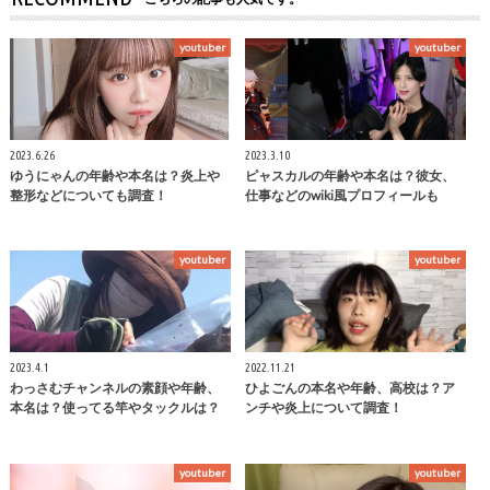
youtuber
youtuber
2023.6.26
2023.3.10
ゆうにゃんの年齢や本名は？炎上や
ピャスカルの年齢や本名は？彼女、
整形などについても調査！
仕事などのwiki風プロフィールも
youtuber
youtuber
2023.4.1
2022.11.21
わっさむチャンネルの素顔や年齢、
ひよごんの本名や年齢、高校は？ア
本名は？使ってる竿やタックルは？
ンチや炎上について調査！
youtuber
youtuber