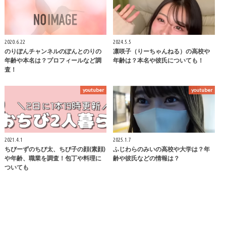
2020.6.22
2024.5.5
のりぽんチャンネルのぽんとのりの
凛咲子（りーちゃんねる）の高校や
年齢や本名は？プロフィールなど調
年齢は？本名や彼氏についても！
査！
youtuber
youtuber
2021.4.1
2025.1.7
ちびーずのちび太、ちび子の顔(素顔)
ふじわらのみいの高校や大学は？年
や年齢、職業を調査！包丁や料理に
齢や彼氏などの情報は？
ついても