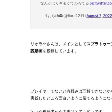
なんかばりキモくてわろてる
pic.twitter
— りおらch👻 (@liora1219)
August 7, 2022
リオラchさんは、メインとして
スプラトゥー
説動画
を投稿しています。
プレイヤーでないと有難みは理解できないか
実践したところ面白いように勝てるようにな
という視聴者からの声はとても多いです。