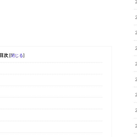
目次
[
閉じる
]