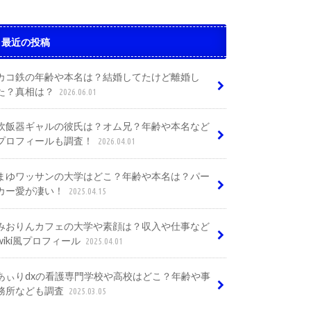
最近の投稿
カコ鉄の年齢や本名は？結婚してたけど離婚し
た？真相は？
2026.06.01
炊飯器ギャルの彼氏は？オム兄？年齢や本名など
プロフィールも調査！
2026.04.01
まゆワッサンの大学はどこ？年齢や本名は？パー
カー愛が凄い！
2025.04.15
みおりんカフェの大学や素顔は？収入や仕事など
wiki風プロフィール
2025.04.01
あぃりdxの看護専門学校や高校はどこ？年齢や事
務所なども調査
2025.03.05