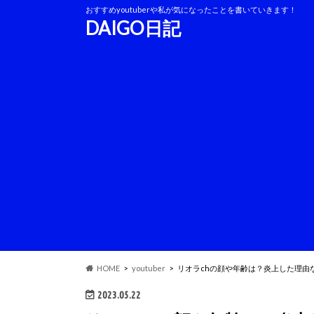
おすすめyoutuberや私が気になったことを書いていきます！
DAIGO日記
HOME
youtuber
リオラchの顔や年齢は？炎上した理由
2023.05.22