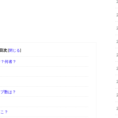
目次
[
閉じる
]
r？何者？
？
ップ数は？
どこ？