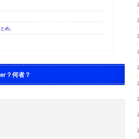
まとめ。
er？何者？