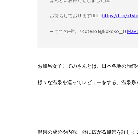
お待ちしております🙇‍♀️🙇‍♀️
https://t.co/xt
— こての🛁*。/Koteno (@kokoko__t)
May 
お風呂女子こてのさんとは、日本各地の旅館
様々な温泉を巡ってレビューをする、温泉系Yo
温泉の成分や内観、外に広がる風景を詳しく