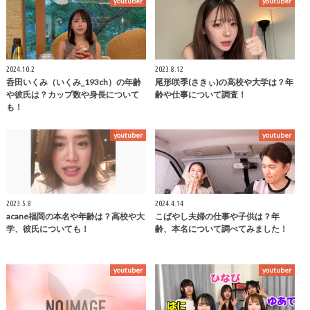
youtuber
youtuber
2024.10.2
2023.8.12
呑田いくみ（いくみ_193ch）の年齢
尾形咲季(さきぃ)の高校や大学は？年
や彼氏は？カップ数や身長について
齢や仕事について調査！
も！
youtuber
youtuber
2023.5.8
2024.4.14
acane福岡の本名や年齢は？高校や大
こばやし夫婦の仕事や子供は？年
学、彼氏についても！
齢、本名について調べてみました！
youtuber
youtuber