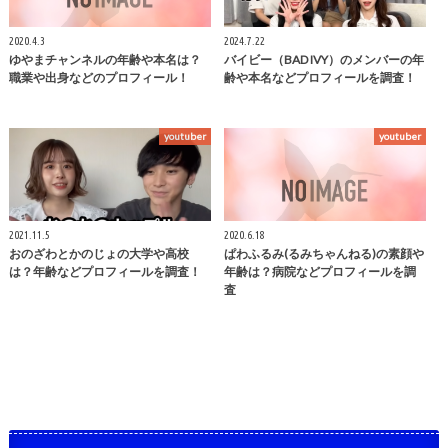
2020.4.3
2024.7.22
ゆやまチャンネルの年齢や本名は？
バイビー（BAD IVY）のメンバーの年
職業や出身などのプロフィール！
齢や本名などプロフィールを調査！
youtuber
youtuber
2021.11.5
2020.6.18
おのざわとかのじょの大学や高校
ぱわふるみ(るみちゃんねる)の素顔や
は？年齢などプロフィールを調査！
年齢は？病院などプロフィールを調
査