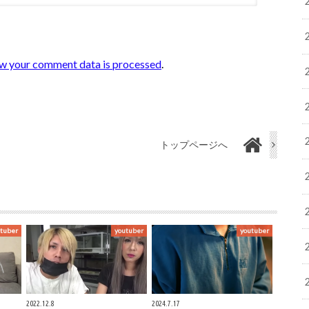
w your comment data is processed
.
トップページへ
tuber
youtuber
youtuber
2022.12.8
2024.7.17