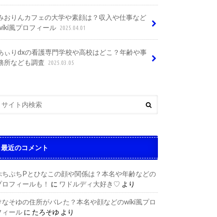
みおりんカフェの大学や素顔は？収入や仕事など
wiki風プロフィール
2025.04.01
あぃりdxの看護専門学校や高校はどこ？年齢や事
務所なども調査
2025.03.05
最近のコメント
ぷちぷちPとひなこの顔や関係は？本名や年齢などの
プロフィールも！
に
ワドルディ大好き♡
より
けなそゆの住所がバレた？本名や顔などのwiki風プロ
フィール
に
たろそゆ
より