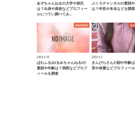
あぞちゃんねるの大学や彼氏
ぶくろチャンネルの素顔や
は？出身や高校などプロフィー
は？年収や本名などを調査
ルにつてい調べてみ…
youtuber
you
2020.6.18
2024.6.3
ぱわふるみ(るみちゃんねる)の
きんぴらさんの顔や年齢は
素顔や年齢は？病院などプロフ
長や体重などプロフィール
ィールを調査