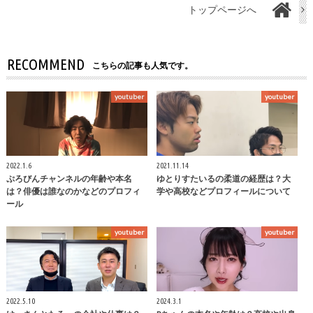
トップページへ
RECOMMEND
こちらの記事も人気です。
youtuber
youtuber
2022.1.6
2021.11.14
ぷろびんチャンネルの年齢や本名
ゆとりすたいるの柔道の経歴は？大
は？俳優は誰なのかなどのプロフィ
学や高校などプロフィールについて
ール
youtuber
youtuber
2022.5.10
2024.3.1