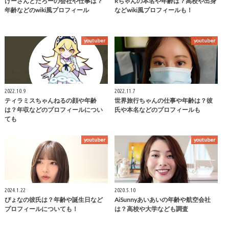
けーさんとたろーの会社や仕事は？
Rちゃんの本名や年齢は？高校や出身
年齢などのwiki風プロフィール
などwiki風プロフィールも！
youtuber
youtuber
2022.10.9
2022.11.7
ティラミスちゃんねるの顔や年齢
世界旅行ちゃんの仕事や年齢は？彼
は？年収などのプロフィールについ
氏や本名などのプロフィールも
ても
youtuber
youtuber
2024.1.22
2020.5.10
ぴょなの彼氏は？年齢や誕生日など
AiSunnyあいあいの年齢や航空会社
プロフィールについても！
は？高校や大学なども調査