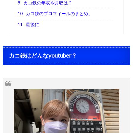
9
カコ鉄の年収や月収は？
10
カコ鉄のプロフィールのまとめ。
11
最後に
カコ鉄はどんなyoutuber？