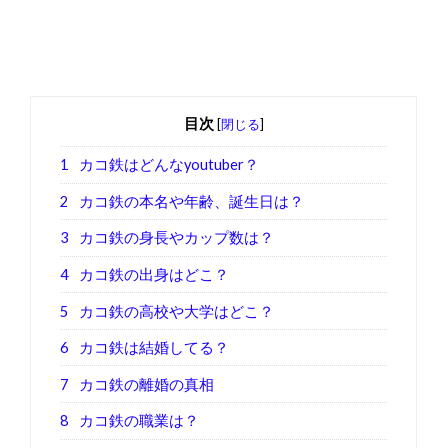
目次
[
閉じる
]
1
カコ鉄はどんなyoutuber？
2
カコ鉄の本名や年齢、誕生日は？
3
カコ鉄の身長やカップ数は？
4
カコ鉄の出身はどこ？
5
カコ鉄の高校や大学はどこ？
6
カコ鉄は結婚してる？
7
カコ鉄の離婚の真相
8
カコ鉄の職業は？