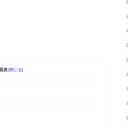
目次
[
閉じる
]