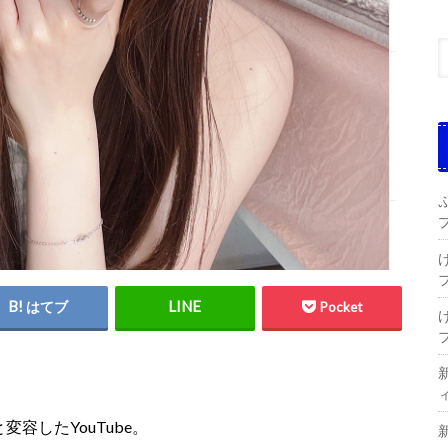
はてブ
Pocket
変容したYouTube。