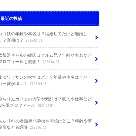
最近の投稿
カコ鉄の年齢や本名は？結婚してたけど離婚し
た？真相は？
2026.06.01
炊飯器ギャルの彼氏は？オム兄？年齢や本名など
プロフィールも調査！
2026.04.01
まゆワッサンの大学はどこ？年齢や本名は？パー
カー愛が凄い！
2025.04.15
みおりんカフェの大学や素顔は？収入や仕事など
wiki風プロフィール
2025.04.01
あぃりdxの看護専門学校や高校はどこ？年齢や事
務所なども調査
2025.03.05