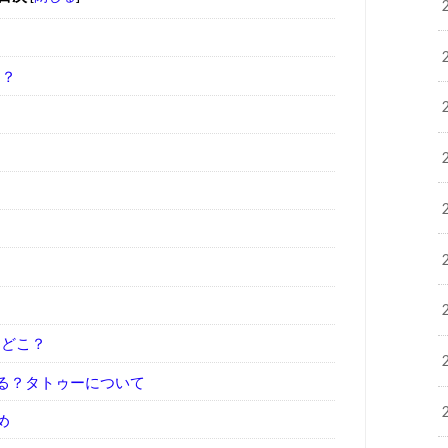
は？
はどこ？
る？タトゥーについて
め