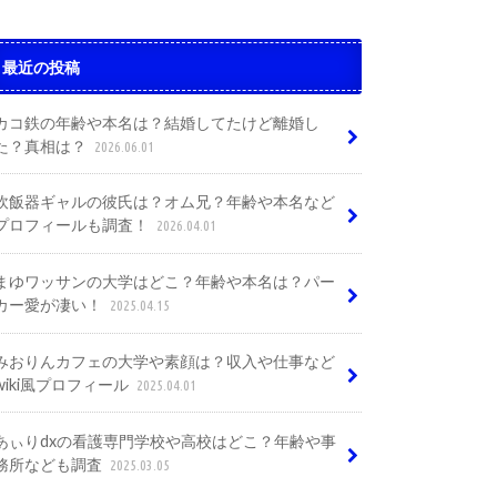
最近の投稿
カコ鉄の年齢や本名は？結婚してたけど離婚し
た？真相は？
2026.06.01
炊飯器ギャルの彼氏は？オム兄？年齢や本名など
プロフィールも調査！
2026.04.01
まゆワッサンの大学はどこ？年齢や本名は？パー
カー愛が凄い！
2025.04.15
みおりんカフェの大学や素顔は？収入や仕事など
wiki風プロフィール
2025.04.01
あぃりdxの看護専門学校や高校はどこ？年齢や事
務所なども調査
2025.03.05