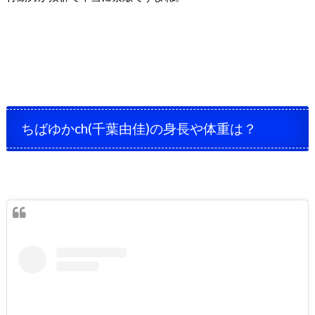
ちばゆかch(千葉由佳)の身長や体重は？