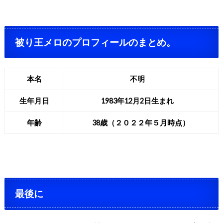
被り王メロのプロフィールのまとめ。
本名
不明
生年月日
1983
年
12
月
2
日生まれ
年齢
38
歳（２０２２年５月時点）
最後に