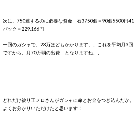
次に、
750
連するのに必要な資金 石
3750
個＝
90
個
5500
円
41
パック＝
229,166
円
一回のガシャで、
23
万ほどもかかります、、
これを平均月
3
回
ですから、
月
70
万弱の出費
となりますね、、
どれだけ被り王メロさんがガシャに命とお金をつぎ込んだか。
よくお分かりいただけたと思います！