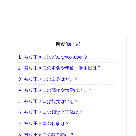
目次
[
閉じる
]
1
被り王メロはどんなyoutuber？
2
被り王メロの本名や年齢、誕生日は？
3
被り王メロの出身はどこ？
4
被り王メロの高校や大学はどこ？
5
被り王メロは彼女はいる？
6
被り王メロの顔は？正体は？
7
被り王メロの仕事は？
8
被り王メロの課金額は？