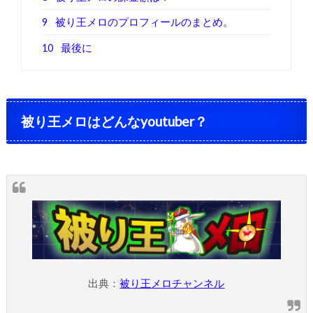
9
被り王メロのプロフィールのまとめ。
10
最後に
被り王メロはどんな
youtuber
？
出典：
被り王メロチャンネル