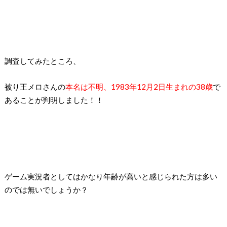
調査してみたところ、
被り王メロさんの
本名は不明、
1983
年
12
月
2
日生まれの
38
歳
で
あることが判明しました！！
ゲーム実況者としてはかなり年齢が高いと感じられた方は多い
のでは無いでしょうか？