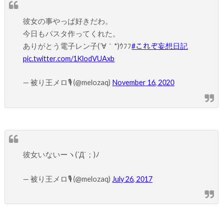
彼女の事やっぱ好きだわ。
今日もパスタ作ってくれた。
ありがとう電子レン子(´∀｀*)ｳﾌﾌ
#これぞ妄想日記
pic.twitter.com/1KlodVUAxb
— 被り王メロ🎙 (@melozaq)
November 16, 2020
彼女いないーヽ(´Д`；)ﾉ
— 被り王メロ🎙 (@melozaq)
July 26, 2017