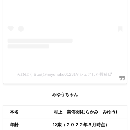
みゆはく💄🧢(@miyuhaku0123)がシェアした投稿
みゆうちゃん
本名
村上 美侑羽(むらかみ みゆう)
年齢
13歳（２０２２年３月時点）