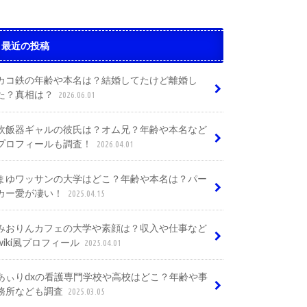
最近の投稿
カコ鉄の年齢や本名は？結婚してたけど離婚し
た？真相は？
2026.06.01
炊飯器ギャルの彼氏は？オム兄？年齢や本名など
プロフィールも調査！
2026.04.01
まゆワッサンの大学はどこ？年齢や本名は？パー
カー愛が凄い！
2025.04.15
みおりんカフェの大学や素顔は？収入や仕事など
wiki風プロフィール
2025.04.01
あぃりdxの看護専門学校や高校はどこ？年齢や事
務所なども調査
2025.03.05