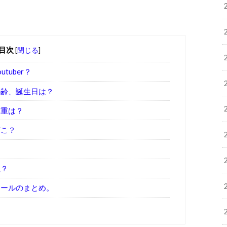
目次
[
閉じる
]
uber？
年齢、誕生日は？
体重は？
どこ？
？
吐？
ィールのまとめ。