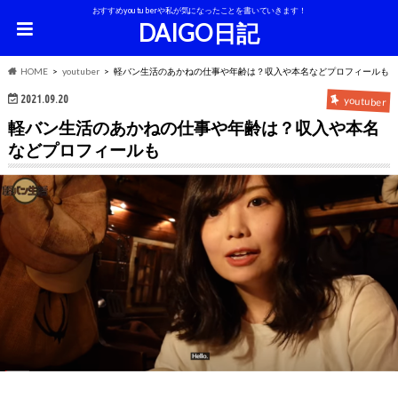
おすすめyoutuberや私が気になったことを書いていきます！
DAIGO日記
HOME
youtuber
軽バン生活のあかねの仕事や年齢は？収入や本名などプロフィールも
2021.09.20
youtuber
軽バン生活のあかねの仕事や年齢は？収入や本名
などプロフィールも