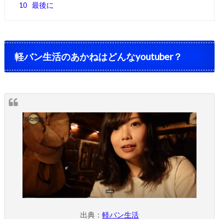
10
最後に
軽バン生活のあかねはどんなyoutuber？
出典：
軽バン生活