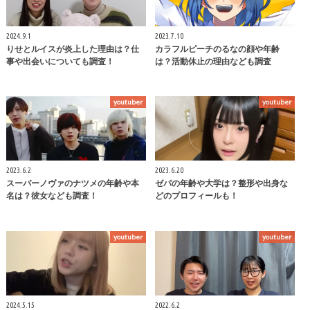
2024.9.1
2023.7.10
りせとルイスが炎上した理由は？仕
カラフルピーチのるなの顔や年齢
事や出会いについても調査！
は？活動休止の理由なども調査
youtuber
youtuber
2023.6.2
2023.6.20
スーパーノヴァのナツメの年齢や本
ゼパの年齢や大学は？整形や出身な
名は？彼女なども調査！
どのプロフィールも！
youtuber
youtuber
2024.5.15
2022.6.2