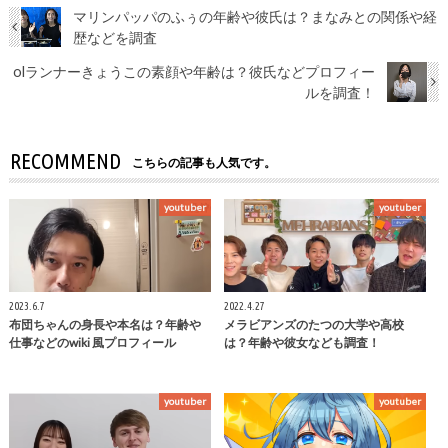
マリンパッパのふぅの年齢や彼氏は？まなみとの関係や経
歴などを調査
olランナーきょうこの素顔や年齢は？彼氏などプロフィー
ルを調査！
RECOMMEND
こちらの記事も人気です。
youtuber
youtuber
2023.6.7
2022.4.27
布団ちゃんの身長や本名は？年齢や
メラビアンズのたつの大学や高校
仕事などのwiki 風プロフィール
は？年齢や彼女なども調査！
youtuber
youtuber