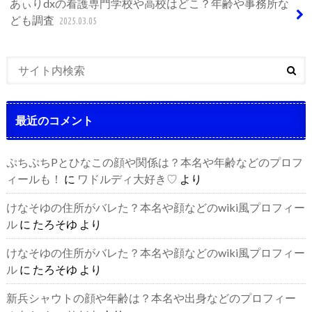
あぃりdxの看護専門学校や高校はどこ？年齢や事務所な
ども調査
2025.03.05
最近のコメント
ぷちぷちPとひなこの顔や関係は？本名や年齢などのプロフ
ィールも！
に
ワドルディ大好き♡
より
けなそゆの住所がバレた？本名や顔などのwiki風プロフィー
ル
に
たろそゆ
より
けなそゆの住所がバレた？本名や顔などのwiki風プロフィー
ル
に
たろそゆ
より
新兵シャウトの顔や年齢は？本名や出身などのプロフィー