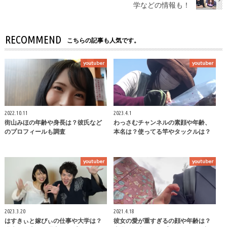
学などの情報も！
RECOMMEND
こちらの記事も人気です。
youtuber
youtuber
2022.10.11
2023.4.1
街山みほの年齢や身長は？彼氏など
わっさむチャンネルの素顔や年齢、
のプロフィールも調査
本名は？使ってる竿やタックルは？
youtuber
youtuber
2023.3.20
2021.4.18
はすきぃと嫁ぴぃの仕事や大学は？
彼女の愛が重すぎるの顔や年齢は？