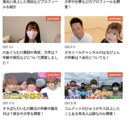
過去に炎上した理由などプロフィー
大学や仕事などのプロフィールを調
ルを紹介
査！
youtuber
youtuber
2021.6.5
2022.8.9
のあぐらむの素顔や高校、大学は？
カモミールチャンネルのはるぴょん
年齢や彼氏などについて調査しまし
の年齢は？会社についても！
た！
youtuber
youtuber
2021.4.15
2021.8.28
９９ぱらだいむの駿太の年齢や誕生
コムドットのひゅうがキス以上した
日は？彼女や大学を調査！
ことある有名人は誰なのか調査！